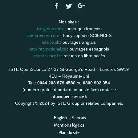
Nos sites :
istegroup.com
: ouvrages français
iste-sciences.com
: Encyclopédie SCIENCES
iste.co.uk
: ouvrages anglais
iste-international.es
: ouvrages espagnols
openscience.fr
: revues en libre accès
ISTE OpenScience 27-37 St George’s Road – Londres SW19
4EU – Royaume-Uni
Tel :
0044 208 879 4580
ou
0800 902 354
contact :
(numéro gratuit à partir d’un poste fixe)
info@openscience.fr
Copyright © 2024 by ISTE Group or related companies.
English
|
Français
Mentions légales
Plan du site