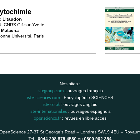
ytochimie
c Litaudon
–CNRS Gif-sur-Yvette
 Malacria
onne Université, Paris
Nos sites :
istegroup.com
: ouvrages français
iste-sciences.com
: Encyclopédie SCIENCES
iste.co.uk
: ouvrages anglais
iste-international.es
: ouvrages espagnols
openscience.fr
: revues en libre accès
OpenScience 27-37 St George’s Road – Londres SW19 4EU – Royau
Tel :
0044 208 879 4580
ou
0800 902 354