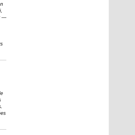
on
,
u —
rs
de
s
.
ées