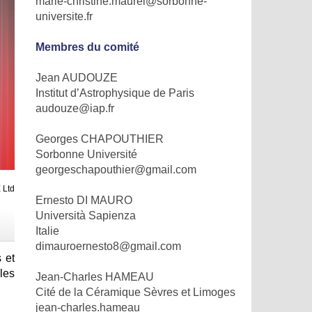
marie-christine.maurel@sorbonne-
universite.fr
Membres du comité
Jean AUDOUZE
Institut d’Astrophysique de Paris
audouze@iap.fr
Georges CHAPOUTHIER
Sorbonne Université
georgeschapouthier@gmail.com
 Ltd
Ernesto DI MAURO
Università Sapienza
Italie
dimauroernesto8@gmail.com
 et
les
Jean-Charles HAMEAU
Cité de la Céramique Sèvres et Limoges
jean-charles.hameau