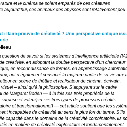
térature et le cinéma se soient emparés de ces créatures
re aujourd’hui, ces animaux des abysses sont relativement peu
-il faire preuve de créativité ? Une perspective critique iss
ierie
lleau
 question de savoir si les systèmes d’intelligence artificielle (IA
de créativité, en adoptant la double perspective d’un chercheur
rique, en reconnaissance de formes, en apprentissage automati
ux, qui a également consacré la majeure partie de sa vie aux a
metteur en scène de théâtre et réalisateur de cinéma, écrivain,
e visuel – ainsi qu’à la philosophie. S’appuyant sur le cadre
 de Margaret Boden — à la fois ses trois propriétés de la
 surprise et valeur) et ses trois types de processus créatifs
atoire et transformationnel) — cet article soutient que les systè
ment incapables de créativité au sens le plus fort du terme. S’ils
lle capacité dans le domaine de la créativité combinatoire, ils s
tés en matière de créativité exploratoire et fondamentalement