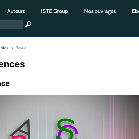
Auteurs
ISTE Group
Nos ouvrages
Ebo
iales
> Revue
iences
nce