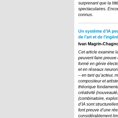
surprenant que la lit
spectaculaires. Enco
connus.
Un système d’IA peut
de l’art et de l’ingén
Ivan Magrin-Chagno
Cet article examine la
peuvent faire preuve 
formé en génie élect
et en réseaux neurona
– en tant qu’acteur, 
compositeur et artist
théorique fondamental
créativité (nouveauté,
(combinatoire, explor
d’IA sont structurelle
font preuve d’une rée
considérablement limi