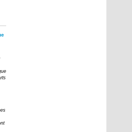
ue
)
que
rts
mes
ont