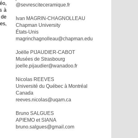
déo,
@sevresciteceramique.fr
és à
 de
Ivan MAGRIN-CHAGNOLLEAU
es,
Chapman University
États-Unis
magrinchagnolleau@chapman.edu
Joëlle PIJAUDIER-CABOT
Musées de Strasbourg
joelle.pijaudier@wanadoo.fr
Nicolas REEVES
Université du Québec à Montréal
Canada
reeves.nicolas@uqam.ca
Bruno SALGUES
APIEMO et SIANA
bruno.salgues@gmail.com