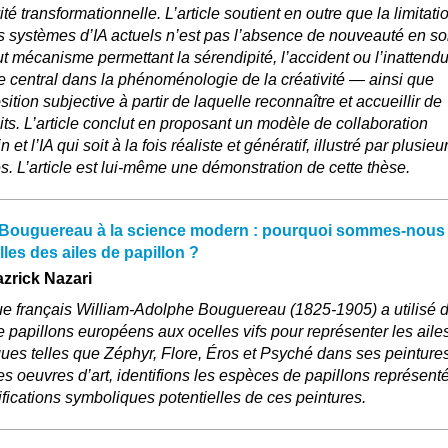
té transformationnelle. L’article soutient en outre que la limitati
s systèmes d’IA actuels n’est pas l’absence de nouveauté en soi
t mécanisme permettant la sérendipité, l’accident ou l’inattend
le central dans la phénoménologie de la créativité — ainsi que
ition subjective à partir de laquelle reconnaître et accueillir de
its. L’article conclut en proposant un modèle de collaboration
 et l’IA qui soit à la fois réaliste et génératif, illustré par plusieu
. L’article est lui-même une démonstration de cette thèse.
is Bouguereau à la science modern : pourquoi sommes-nous
lles des ailes de papillon ?
zrick Nazari
e français William-Adolphe Bouguereau (1825-1905) a utilisé 
 papillons européens aux ocelles vifs pour représenter les aile
ues telles que Zéphyr, Flore, Éros et Psyché dans ses peintures
s oeuvres d’art, identifions les espèces de papillons représent
ifications symboliques potentielles de ces peintures.