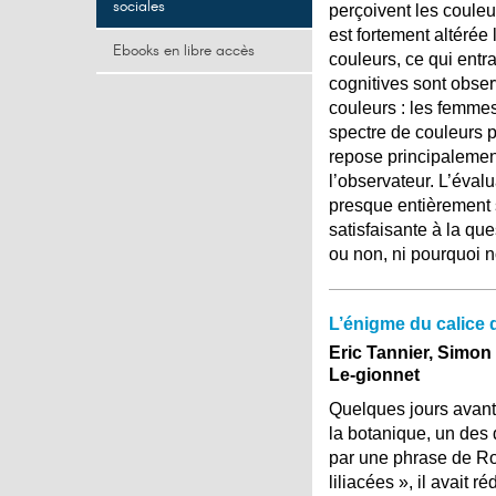
sociales
perçoivent les coule
est fortement altérée
Ebooks en libre accès
couleurs, ce qui entr
cognitives sont obse
couleurs : les femme
spectre de couleurs 
repose principalement
l’observateur. L’éval
presque entièrement s
satisfaisante à la que
ou non, ni pourquoi n
L’énigme du calice
Eric Tannier, Simo
Le-gionnet
Quelques jours avant 
la botanique, un des 
par une phrase de Rou
liliacées », il avait