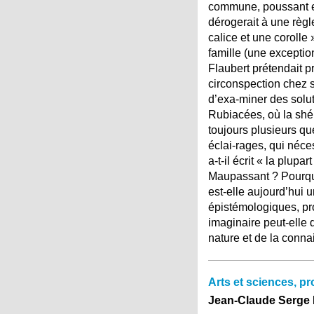
commune, poussant en
dérogerait à une règl
calice et une corolle
famille (une exceptio
Flaubert prétendait pr
circonspection chez 
d’exa-miner des solu
Rubiacées, où la shér
toujours plusieurs q
éclai-rages, qui néc
a-t-il écrit « la plupa
Maupassant ? Pourquoi
est-elle aujourd’hui
épistémologiques, pr
imaginaire peut-elle 
nature et de la conn
Arts et sciences, pr
Jean-Claude Serge