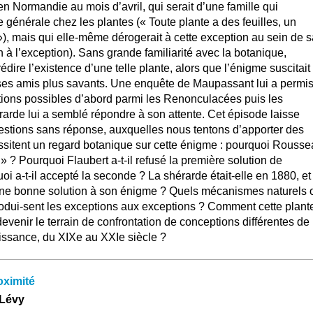
 Normandie au mois d’avril, qui serait d’une famille qui
e générale chez les plantes (« Toute plante a des feuilles, un
 »), mais qui elle-même dérogerait à cette exception au sein de 
n à l’exception). Sans grande familiarité avec la botanique,
édire l’existence d’une telle plante, alors que l’énigme suscitait 
ses amis plus savants. Une enquête de Maupassant lui a permi
tions possibles d’abord parmi les Renonculacées puis les
arde lui a semblé répondre à son attente. Cet épisode laisse
uestions sans réponse, auxquelles nous tentons d’apporter des
essitent un regard botanique sur cette énigme : pourquoi Rouss
rt » ? Pourquoi Flaubert a-t-il refusé la première solution de
 a-t-il accepté la seconde ? La shérarde était-elle en 1880, et
 une bonne solution à son énigme ? Quels mécanismes naturels 
odui-sent les exceptions aux exceptions ? Comment cette plant
devenir le terrain de confrontation de conceptions différentes de 
aissance, du XIXe au XXIe siècle ?
oximité
 Lévy