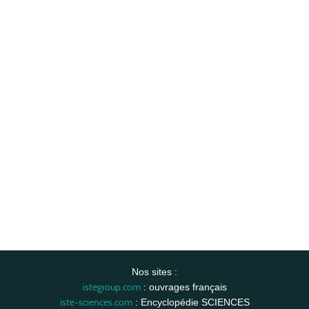
Nos sites :
istegroup.com
: ouvrages français
iste-sciences.com
: Encyclopédie SCIENCES