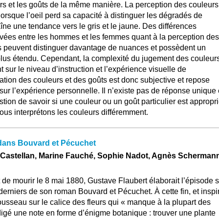
urs et les goûts de la même manière. La perception des couleurs
 lorsque l’oeil perd sa capacité à distinguer les dégradés de
aîne une tendance vers le gris et le jaune. Des différences
rvées entre les hommes et les femmes quant à la perception des
s peuvent distinguer davantage de nuances et possèdent un
plus étendu. Cependant, la complexité du jugement des couleur
 sur le niveau d’instruction et l’expérience visuelle de
uation des couleurs et des goûts est donc subjective et repose
ur l’expérience personnelle. Il n’existe pas de réponse unique 
stion de savoir si une couleur ou un goût particulier est appropr
ous interprétons les couleurs différemment.
 dans Bouvard et Pécuchet
n Castellan, Marine Fauché, Sophie Nadot, Agnès Scherman
de mourir le 8 mai 1880, Gustave Flaubert élaborait l’épisode s
derniers de son roman Bouvard et Pécuchet. À cette fin, et inspi
sseau sur le calice des fleurs qui « manque à la plupart des
 rédigé une note en forme d’énigme botanique : trouver une plante