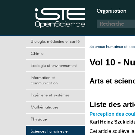
Organisation
Biologie, médecine et santé
Sciences humaines et soc
Chimie
Vol 10 - N
Écologie et environnement
Information et
Arts et scien
communication
Ingénierie et systèmes
Liste des arti
Mathématiques
Perception des coul
Physique
Karl Heinz Szekield
Sciences humaines et
Cet article soulève l