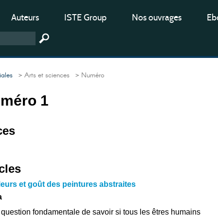
Auteurs
ISTE Group
Nos ouvrages
Ebo
iales
> Arts et sciences
> Numéro
uméro 1
ces
cles
eurs et goût des peintures abstraites
a
a question fondamentale de savoir si tous les êtres humains