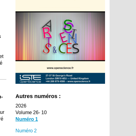
s
et
ié
Autres numéros :
n-
2026
ur
Volume 26- 10
ré
Numéro 1
Numéro 2