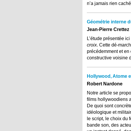
n’a jamais rien caché
Géométrie interne 
Jean-Pierre Crettez
L’étude présentée ici
croix
. Cette dé-marc
précédemment et en c
constructive voisine 
Hollywood, Atome et 
Robert Nardone
Notre article se prop
films hollywoodiens a
De quoi sont concrètem
idéologique et milit
le script, le choix d
bande son, des acteur