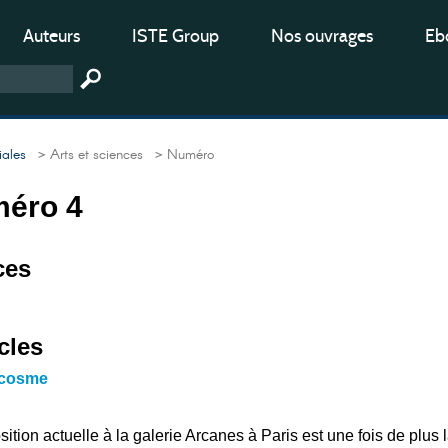
Auteurs
ISTE Group
Nos ouvrages
Ebo
iales
> Arts et sciences
> Numéro
méro 4
ces
cles
ocosme
ition actuelle à la galerie Arcanes à Paris est une fois de plus 