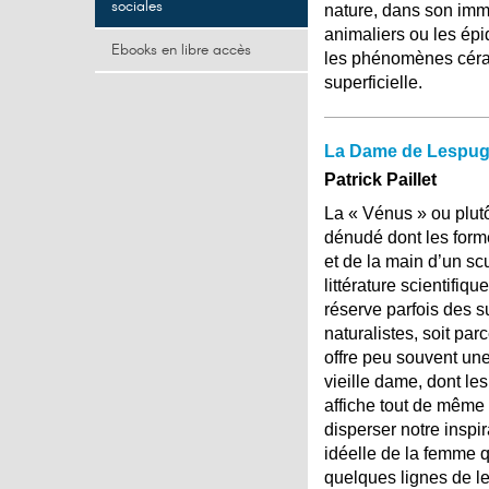
sociales
nature, dans son imm
animaliers ou les épi
Ebooks en libre accès
les phénomènes cérami
superficielle.
La Dame de Lespugue
Patrick Paillet
La « Vénus » ou plut
dénudé dont les forme
et de la main d’un sc
littérature scientifiq
réserve parfois des su
naturalistes, soit pa
offre peu souvent une 
vieille dame, dont le
affiche tout de même 
disperser notre inspir
idéelle de la femme 
quelques lignes de le