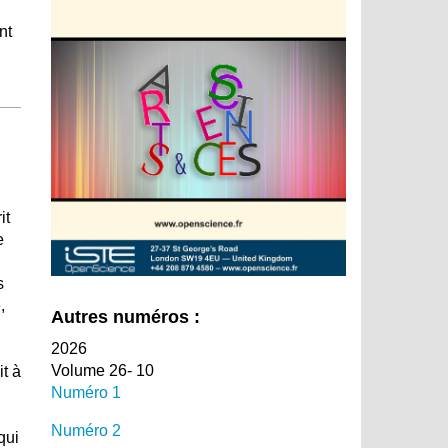
nt
it
e
s
,
Autres numéros :
2026
Volume 26- 10
it à
Numéro 1
Numéro 2
qui