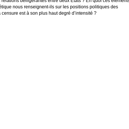
 relations belligérantes entre deux Etats ? En quoi ces élément
étique nous renseignent-ils sur les positions politiques des
a censure est à son plus haut degré d’intensité ?