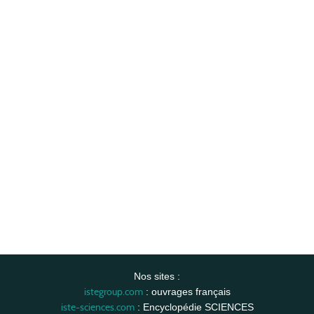
Nos sites :
istegroup.com
: ouvrages français
iste-sciences.com
: Encyclopédie SCIENCES