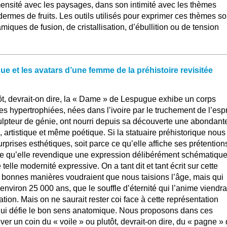
ensité avec les paysages, dans son intimité avec les thèmes
dermes de fruits. Les outils utilisés pour exprimer ces thèmes so
ques de fusion, de cristallisation, d’ébullition ou de tension
 et les avatars d’une femme de la préhistoire revisitée
ôt, devrait-on dire, la « Dame » de Lespugue exhibe un corps
s hypertrophiées, nées dans l’ivoire par le truchement de l’espr
ulpteur de génie, ont nourri depuis sa découverte une abondant
ue, artistique et même poétique. Si la statuaire préhistorique nous
rprises esthétiques, soit parce ce qu’elle affiche ses prétention
rce qu’elle revendique une expression délibérément schématique
telle modernité expressive. On a tant dit et tant écrit sur cette
s bonnes manières voudraient que nous taisions l’âge, mais qui
environ 25 000 ans, que le souffle d’éternité qui l’anime viendra
ation. Mais on ne saurait rester coi face à cette représentation
qui défie le bon sens anatomique. Nous proposons dans ces
ver un coin du « voile » ou plutôt, devrait-on dire, du « pagne » 