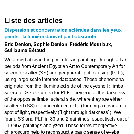
Liste des articles
Dispersion et concentration sclérales dans les yeux
peints : la lumière dans et par l’obscurité
Eric Denion, Sophie Denion, Frédéric Mouriaux,
Guillaume Béraud
We aimed at searching in color art paintings through all art
periods from Ancient Egyptian Art to Contemporary Art for
sclerotic scatter (SS) and peripheral light focusing (PLF),
using large-scale internet databases. These phenomena
originate from the illuminated side of the eyeshell : limbal
sclera for SS or cornea for PLF. They end at the darkness
of the opposite limbal scleral side, where they are either
scattered (SS) or concentrated (PLF) forming a clear arc or
spot of light, respectively ("light through darkness"). We
found SS and PLF in 83 and 2 paintings respectively out of
113,962 paintings analyzed. These forms of objective
chiaroscuro help to reconstruct a basic sense of eyeball