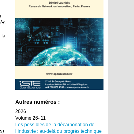
s
rès
 la
Autres numéros :
2026
Volume 26- 11
Les possibles de la décarbonation de
s)
l’industrie : au-delà du progrès technique