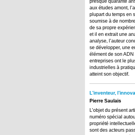
presque quarante an
aux études amont, l’a
plupart du temps en so
soumise à de nombreux
de sa propre expérie
et il en extrait une a
analyse, l’auteur con
se développer, une en
élément de son ADN 
entreprises ont le plu
industrielles à prati
atteint son objectif.
L’inventeur, l’innova
Pierre Saulais
L’objet du présent arti
numéro spécial autour 
propriété intellectuel
sont des acteurs pass