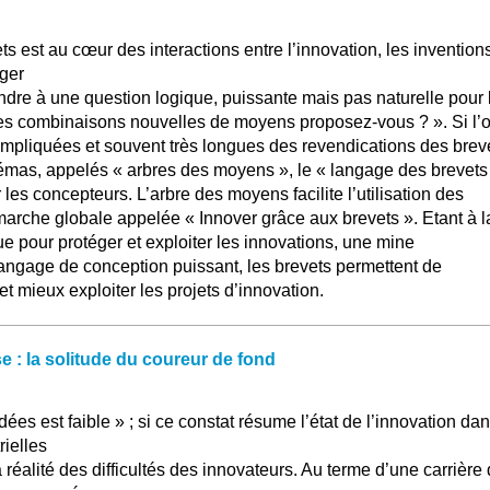
s est au cœur des interactions entre l’innovation, les inventions
iger
pondre à une question logique, puissante mais pas naturelle pour 
les combinaisons nouvelles de moyens proposez-vous ? ». Si l’
ompliquées et souvent très longues des revendications des brev
émas, appelés « arbres des moyens », le « langage des brevets
r les concepteurs. L’arbre des moyens facilite l’utilisation des
arche globale appelée « Innover grâce aux brevets ». Etant à l
que pour protéger et exploiter les innovations, une mine
langage de conception puissant, les brevets permettent de
et mieux exploiter les projets d’innovation.
e : la solitude du coureur de fond
ées est faible » ; si ce constat résume l’état de l’innovation da
rielles
a réalité des difficultés des innovateurs. Au terme d’une carrière