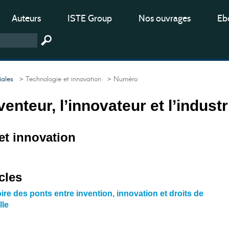
Auteurs
ISTE Group
Nos ouvrages
Ebo
iales
> Technologie et innovation
> Numéro
nventeur, l’innovateur et l’industr
et innovation
cles
re des ponts entre invention, innovation et droits de
lle