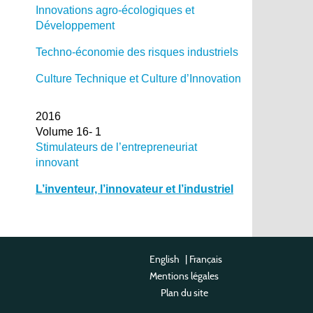
Innovations agro-écologiques et
Développement
Techno-économie des risques industriels
Culture Technique et Culture d’Innovation
2016
Volume 16- 1
Stimulateurs de l’entrepreneuriat
innovant
L’inventeur, l’innovateur et l’industriel
English
|
Français
Mentions légales
Plan du site