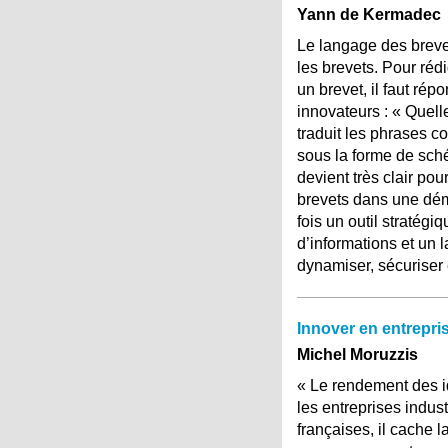
Yann de Kermadec
Le langage des brevet
les brevets. Pour réd
un brevet, il faut ré
innovateurs : « Quel
traduit les phrases c
sous la forme de sch
devient très clair pou
brevets dans une dém
fois un outil stratégi
d’informations et un 
dynamiser, sécuriser 
Innover en entrepris
Michel Moruzzis
« Le rendement des id
les entreprises indust
françaises, il cache l