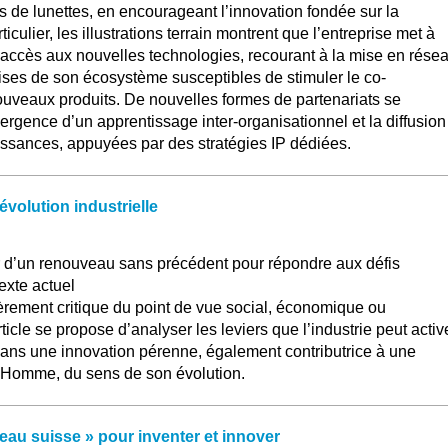
s de lunettes, en encourageant l’innovation fondée sur la
culier, les illustrations terrain montrent que l’entreprise met à
’accès aux nouvelles technologies, recourant à la mise en rése
ises de son écosystème susceptibles de stimuler le co-
veaux produits. De nouvelles formes de partenariats se
mergence d’un apprentissage inter-organisationnel et la diffusion
ssances, appuyées par des stratégies IP dédiées.
volution industrielle
ir d’un renouveau sans précédent pour répondre aux défis
exte actuel
èrement critique du point de vue social, économique ou
icle se propose d’analyser les leviers que l’industrie peut activ
dans une innovation pérenne, également contributrice à une
 l’Homme, du sens de son évolution.
teau suisse » pour inventer et innover