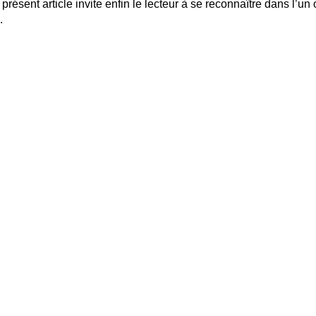
résent article invite enfin le lecteur à se reconnaître dans l’un
.