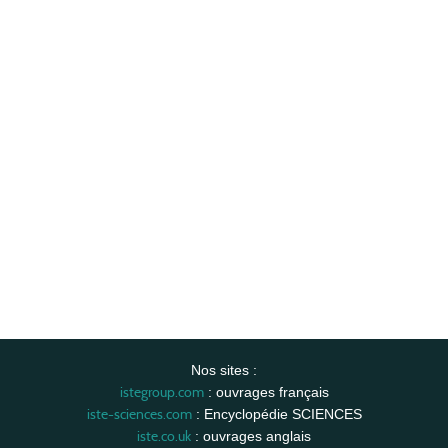
Nos sites :
istegroup.com
: ouvrages français
iste-sciences.com
: Encyclopédie SCIENCES
iste.co.uk
: ouvrages anglais