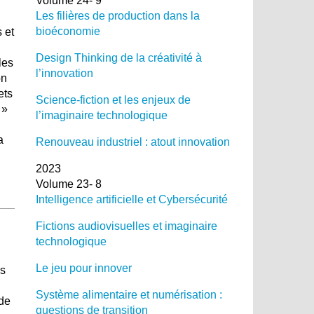
Volume 24- 9
Les filières de production dans la
bioéconomie
 et
Design Thinking de la créativité à
les
l’innovation
on
ets
Science-fiction et les enjeux de
 »
l’imaginaire technologique
a
Renouveau industriel : atout innovation
2023
Volume 23- 8
Intelligence artificielle et Cybersécurité
Fictions audiovisuelles et imaginaire
technologique
Le jeu pour innover
ns
Système alimentaire et numérisation :
 de
questions de transition