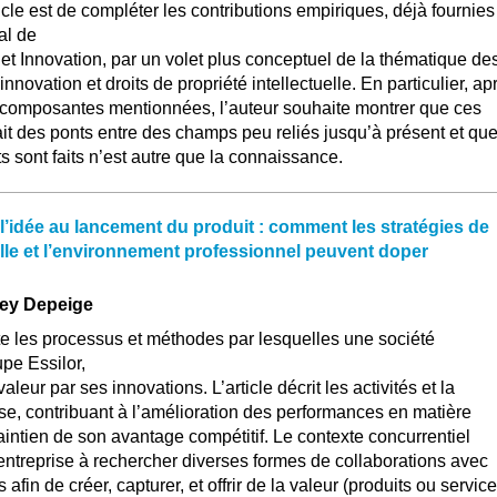
icle est de compléter les contributions empiriques, déjà fournies
al de
et Innovation, par un volet plus conceptuel de la thématique de
innovation et droits de propriété intellectuelle. En particulier, ap
is composantes mentionnées, l’auteur souhaite montrer que ces
fait des ponts entre des champs peu reliés jusqu’à présent et que
s sont faits n’est autre que la connaissance.
 l’idée au lancement du produit : comment les stratégies de
uelle et l’environnement professionnel peuvent doper
rey Depeige
e les processus et méthodes par lesquelles une société
upe Essilor,
aleur par ses innovations. L’article décrit les activités et la
rise, contribuant à l’amélioration des performances en matière
aintien de son avantage compétitif. Le contexte concurrentiel
ntreprise à rechercher diverses formes de collaborations avec
 afin de créer, capturer, et offrir de la valeur (produits ou service