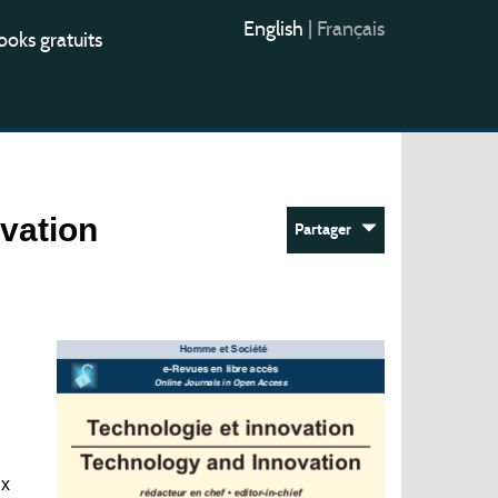
English
|
Français
oks gratuits
ovation
Partager
ux