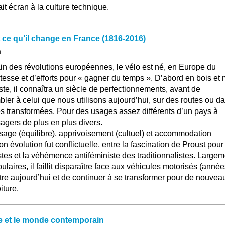
ait écran à la culture technique.
 et ce qu’il change en France (1816-2016)
n
n des révolutions européennes, le vélo est né, en Europe du
itesse et d’efforts pour « gagner du temps ». D’abord en bois et
iste, il connaîtra un siècle de perfectionnements, avant de
er à celui que nous utilisons aujourd’hui, sur des routes ou d
s transformées. Pour des usages assez différents d’un pays à
sagers de plus en plus divers.
sage (équilibre), apprivoisement (cultuel) et accommodation
on évolution fut conflictuelle, entre la fascination de Proust pour
listes et la véhémence antiféministe des traditionnalistes. Large
ulaires, il faillit disparaître face aux véhicules motorisés (anné
tre aujourd’hui et de continuer à se transformer pour de nouvea
iture.
ue et le monde contemporain