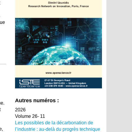
t
s
que
,
Autres numéros :
ue.
t
2026
Volume 26- 11
Les possibles de la décarbonation de
e,
l’industrie : au-delà du progrès technique