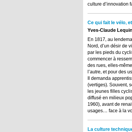
culture d’innovation f
Ce qui fait le vélo,
Yves-Claude Lequi
En 1817, au lendemai
Nord, d’un désir de v
par les pieds du cycl
commencer à ressembl
des rues, elles-même
l’autre, et pour des u
Il demanda apprentis
(vertiges). Souvent, s
les jeunes filles cyc
diffusé en milieux pop
1960), avant de renai
usages… face à la vo
La culture techniq