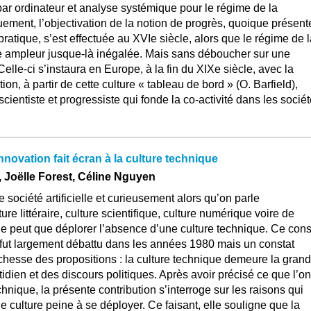
ar ordinateur et analyse systémique pour le régime de la
uement, l’objectivation de la notion de progrès, quoique présent
pratique, s’est effectuée au XVIe siècle, alors que le régime de 
e ampleur jusque-là inégalée. Mais sans déboucher sur une
Celle-ci s’instaura en Europe, à la fin du XIXe siècle, avec la
ion, à partir de cette culture « tableau de bord » (O. Barfield),
cientiste et progressiste qui fonde la co-activité dans les socié
nnovation fait écran à la culture technique
 Joëlle Forest, Céline Nguyen
société artificielle et curieusement alors qu’on parle
e littéraire, culture scientifique, culture numérique voire de
 ne peut que déplorer l’absence d’une culture technique. Ce cons
 fut largement débattu dans les années 1980 mais un constat
chesse des propositions : la culture technique demeure la gran
idien et des discours politiques. Après avoir précisé ce que l’on
hnique, la présente contribution s’interroge sur les raisons qui
e culture peine à se déployer. Ce faisant, elle souligne que la