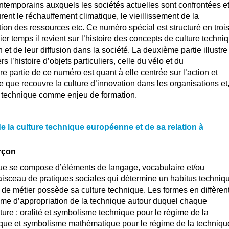
temporains auxquels les sociétés actuelles sont confrontées e
rent le réchauffement climatique, le vieillissement de la
ction des ressources etc. Ce numéro spécial est structuré en troi
r temps il revient sur l’histoire des concepts de culture techni
n et de leur diffusion dans la société. La deuxième partie illustre
s l’histoire d’objets particuliers, celle du vélo et du
e partie de ce numéro est quant à elle centrée sur l’action et
e que recouvre la culture d’innovation dans les organisations et
re technique comme enjeu de formation.
e la culture technique européenne et de sa relation à
rçon
que se compose d’éléments de langage, vocabulaire et/ou
faisceau de pratiques sociales qui détermine un habitus techniq
de métier possède sa culture technique. Les formes en diffèren
gime d’appropriation de la technique autour duquel chaque
re : oralité et symbolisme technique pour le régime de la
nique et symbolisme mathématique pour le régime de la techniqu