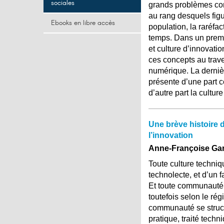
sociales
grands problèmes con
au rang desquels figu
Ebooks en libre accès
population, la raréfa
temps. Dans un premie
et culture d’innovatio
ces concepts au traver
numérique. La dernièr
présente d’une part c
d’autre part la cultu
Une brève histoire d
l’innovation
Anne-Françoise Ga
Toute culture techni
technolecte, et d’un 
Et toute communauté 
toutefois selon le ré
communauté se structu
pratique, traité tech