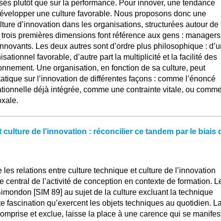
sés plutôt que sur la performance. Pour innover, une tendance
évelopper une culture favorable. Nous proposons donc une
lture d’innovation dans les organisations, structurées autour de
 trois premières dimensions font référence aux gens : managers
innovants. Les deux autres sont d’ordre plus philosophique : d’
sationnel favorable, d’autre part la multiplicité et la facilité des
ronnement. Une organisation, en fonction de sa culture, peut
étatique sur l’innovation de différentes façons : comme l’énoncé
ationnelle déjà intégrée, comme une contrainte vitale, ou comm
oxale.
 culture de l’innovation : réconcilier ce tandem par le biais 
 les relations entre culture technique et culture de l’innovation
le central de l’activité de conception en contexte de formation. L
imondon [SIM 89] au sujet de la culture excluant la technique
e fascination qu’exercent les objets techniques au quotidien. L
comprise et exclue, laisse la place à une carence qui se manifes