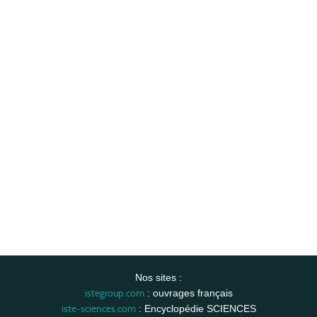
Nos sites :
istegroup.com
: ouvrages français
iste-sciences.com
: Encyclopédie SCIENCES