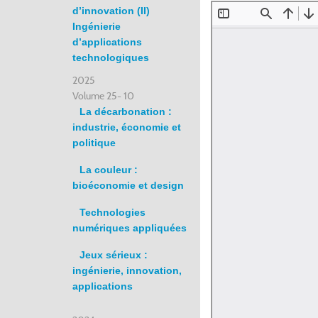
d’innovation (II)
Ingénierie
d’applications
technologiques
2025
Volume 25- 10
La décarbonation :
industrie, économie et
politique
La couleur :
bioéconomie et design
Technologies
numériques appliquées
Jeux sérieux :
ingénierie, innovation,
applications