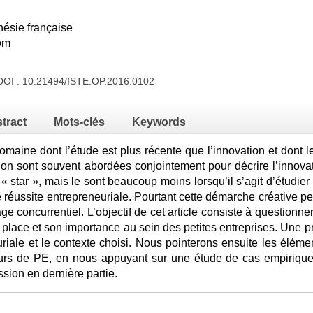
nésie française
om
DOI :
10.21494/ISTE.OP.2016.0102
tract
Mots-clés
Keywords
domaine dont l’étude est plus récente que l’innovation et dont 
ation sont souvent abordées conjointement pour décrire l’innova
 « star », mais le sont beaucoup moins lorsqu’il s’agit d’étudi
réussite entrepreneuriale. Pourtant cette démarche créative peut ê
ge concurrentiel. L’objectif de cet article consiste à questionner
 place et son importance au sein des petites entreprises. Une p
uriale et le contexte choisi. Nous pointerons ensuite les éléme
urs de PE, en nous appuyant sur une étude de cas empirique 
ssion en dernière partie.