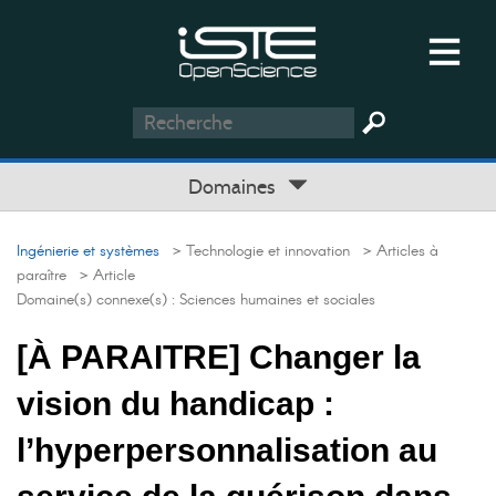
Domaines
Ingénierie et systèmes
> Technologie et innovation
> Articles à
paraître
> Article
Domaine(s) connexe(s) :
Sciences humaines et sociales
[À PARAITRE] Changer la
vision du handicap :
l’hyperpersonnalisation au