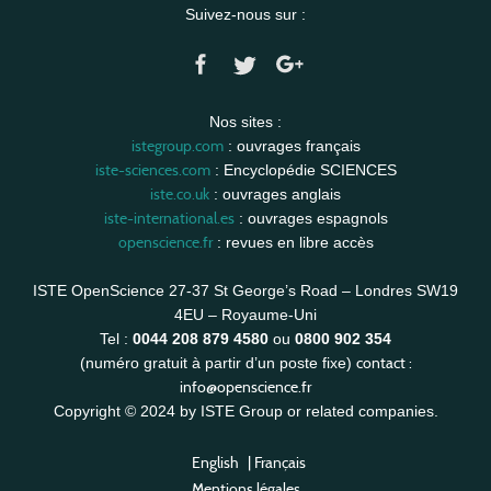
Suivez-nous sur :
Nos sites :
istegroup.com
: ouvrages français
iste-sciences.com
: Encyclopédie SCIENCES
iste.co.uk
: ouvrages anglais
iste-international.es
: ouvrages espagnols
openscience.fr
: revues en libre accès
ISTE OpenScience 27-37 St George’s Road – Londres SW19
4EU – Royaume-Uni
Tel :
0044 208 879 4580
ou
0800 902 354
contact :
(numéro gratuit à partir d’un poste fixe)
info@openscience.fr
Copyright © 2024 by ISTE Group or related companies.
English
|
Français
Mentions légales