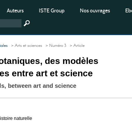
Auteurs
ISTE Group
Nos ouvrages
Ebo
iales
> Arts et sciences
> Numéro 3
> Article
otaniques, des modèles
es entre art et science
s, between art and science
stoire naturelle