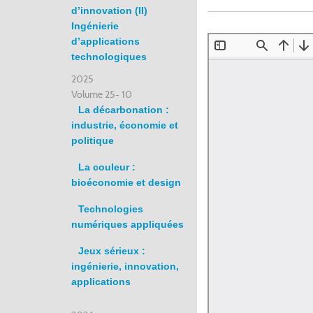
d’innovation (II)
Ingénierie
d’applications
technologiques
2025
Volume 25- 10
La décarbonation :
industrie, économie et
politique
La couleur :
bioéconomie et design
Technologies
numériques appliquées
Jeux sérieux :
ingénierie, innovation,
applications