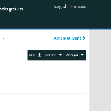
English
|
Français
oks gratuits
>
Article suivant
PDF
Citation
Partager