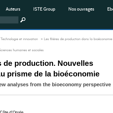
Auteurs
ISTE Group
Nos ouvrages
Ebo
Technologie et innovation
> Les filières de production dans la bioéconomie
Sciences humaines et sociales
es de production. Nouvelles
au prisme de la bioéconomie
New analyses from the bioeconomy perspective
l Côte d’Opale