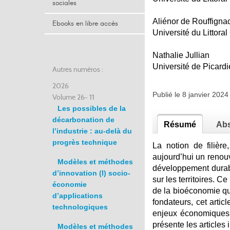
sociales
Aliénor de Rouffigna
Ebooks en libre accès
Université du Littora
Nathalie Jullian
Université de Picard
Autres numéros :
2026
Publié le 8 janvier 20
Volume 26- 11
Les possibles de la
décarbonation de
Résumé
Abs
l’industrie : au-delà du
progrès technique
La notion de filièr
aujourd’hui un renouv
Modèles et méthodes
développement durabl
d’innovation (I) socio-
sur les territoires. 
économie
de la bioéconomie qui
d’applications
fondateurs, cet artic
technologiques
enjeux économiques, 
présente les articles
Modèles et méthodes