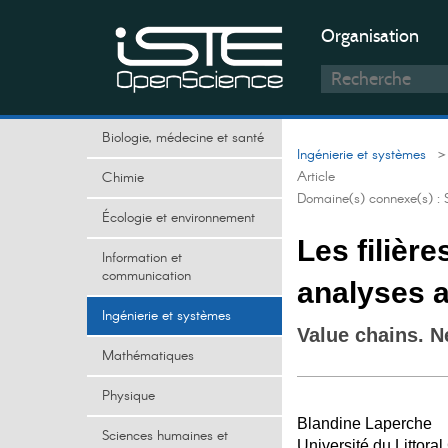
Organisation
Biologie, médecine et santé
Ingénierie et systèmes
> 
Article
Chimie
Domaine(s) connexe(s) :
Écologie et environnement
Les filièr
Information et
communication
analyses 
Ingénierie et systèmes
Value chains. 
Mathématiques
Physique
Blandine Laperche
Sciences humaines et
Université du Littora