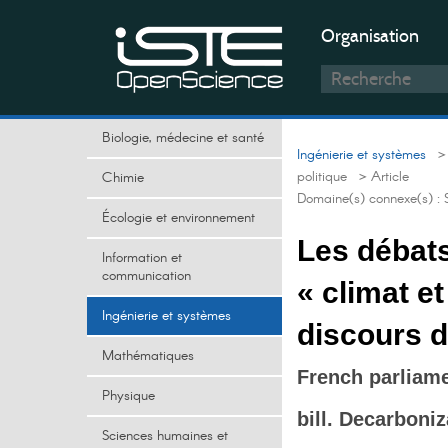
Organisation
Biologie, médecine et santé
Ingénierie et systèmes
> 
politique
> Article
Chimie
Domaine(s) connexe(s) :
Écologie et environnement
Les débats
Information et
communication
« climat et
Ingénierie et systèmes
discours d
Mathématiques
French parliame
Physique
bill. Decarboniz
Sciences humaines et