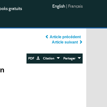
English
|
Français
oks gratuits
Article précédent
Article suivant
PDF
Citation
Partager
un