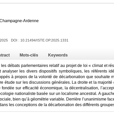
s-Champagne-Ardenne
e 2025 DOI :
10.21494/ISTE.OP.2025.1331
tract
Mots-clés
Keywords
 les débats parlementaires relatif au projet de loi « climat et r
t analyser les divers dispositifs symboliques, les référents i
ppés à propos de la volonté de décarbonation que souhaite m
tre étude sur les discussions générales. La droite et la majorit
 fondée sur efficacité économique, la décentralisation, l’acce
cologie nationaliste basée sur un localisme ancestral. A gauch
 sociale, bien qu’à géométrie variable. Derrière l’unanimisme fac
dans les conceptions de la décarbonation des différents groupe