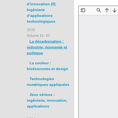
d’innovation (II)
Ingénierie
d’applications
technologiques
2025
Volume 25- 10
La décarbonation :
industrie, économie et
politique
La couleur :
bioéconomie et design
Technologies
numériques appliquées
Jeux sérieux :
ingénierie, innovation,
applications