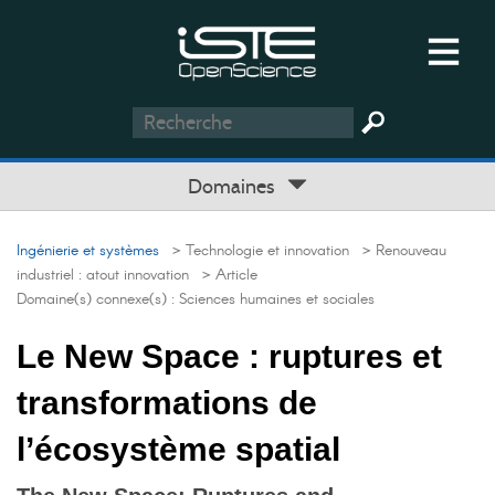
Domaines
Ingénierie et systèmes
> Technologie et innovation
> Renouveau
industriel : atout innovation
> Article
Domaine(s) connexe(s) :
Sciences humaines et sociales
Le New Space : ruptures et
transformations de
l’écosystème spatial