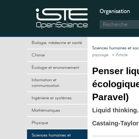
Organisation
Biologie, médecine et santé
Sciences humaines et soc
paysage
> Article
Chimie
Écologie et environnement
Penser liq
Information et
écologique
communication
Paravel)
Ingénierie et systèmes
Liquid thinking
Mathématiques
Physique
Castaing-Taylor
Sciences humaines et