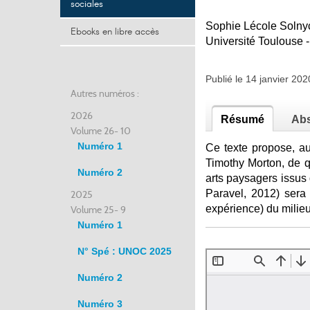
sociales
Sophie Lécole Solny
Ebooks en libre accès
Université Toulouse 
Publié le 14 janvier 2
Autres numéros :
2026
Résumé
Abs
Volume 26- 10
Numéro 1
Ce texte propose, au
Timothy Morton, de q
Numéro 2
arts paysagers issus
Paravel, 2012) sera 
2025
expérience) du milie
Volume 25- 9
Numéro 1
N° Spé : UNOC 2025
Numéro 2
Numéro 3