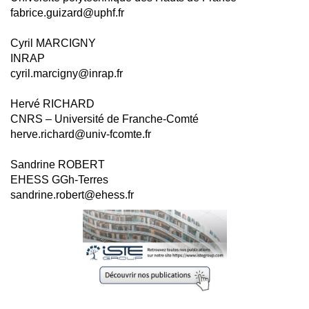
fabrice.guizard@uphf.fr
Cyril MARCIGNY
INRAP
cyril.marcigny@inrap.fr
Hervé RICHARD
CNRS – Université de Franche-Comté
herve.richard@univ-fcomte.fr
Sandrine ROBERT
EHESS GGh-Terres
sandrine.robert@ehess.fr