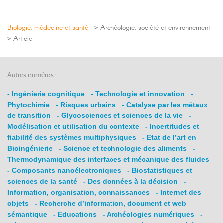
Biologie, médecine et santé
> Archéologie, société et environnement
> Article
Autres numéros :
- Ingénierie cognitique
- Technologie et innovation
-
Phytochimie
- Risques urbains
- Catalyse par les métaux
de transition
- Glycosciences et sciences de la vie
-
Modélisation et utilisation du contexte
- Incertitudes et
fiabilité des systèmes multiphysiques
- Etat de l’art en
Bioingénierie
- Science et technologie des aliments
-
Thermodynamique des interfaces et mécanique des fluides
- Composants nanoélectroniques
- Biostatistiques et
sciences de la santé
- Des données à la décision
-
Information, organisation, connaissances
- Internet des
objets
- Recherche d’information, document et web
sémantique
- Educations
- Archéologies numériques
-