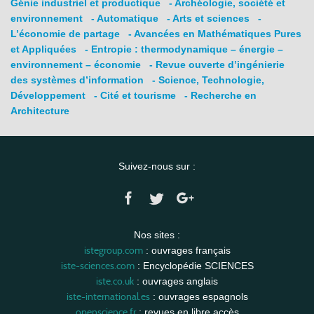
Génie industriel et productique
- Archéologie, société et
environnement
- Automatique
- Arts et sciences
-
L’économie de partage
- Avancées en Mathématiques Pures
et Appliquées
- Entropie : thermodynamique – énergie –
environnement – économie
- Revue ouverte d’ingénierie
des systèmes d’information
- Science, Technologie,
Développement
- Cité et tourisme
- Recherche en
Architecture
Suivez-nous sur :
Nos sites :
istegroup.com
: ouvrages français
iste-sciences.com
: Encyclopédie SCIENCES
iste.co.uk
: ouvrages anglais
iste-international.es
: ouvrages espagnols
openscience.fr
: revues en libre accès