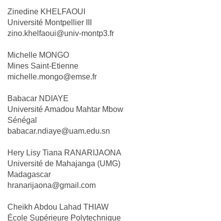
Zinedine KHELFAOUI
Université Montpellier III
zino.khelfaoui@univ-montp3.fr
Michelle MONGO
Mines Saint-Etienne
michelle.mongo@emse.fr
Babacar NDIAYE
Université Amadou Mahtar Mbow
Sénégal
babacar.ndiaye@uam.edu.sn
Hery Lisy Tiana RANARIJAONA
Université de Mahajanga (UMG)
Madagascar
hranarijaona@gmail.com
Cheikh Abdou Lahad THIAW
École Supérieure Polytechnique