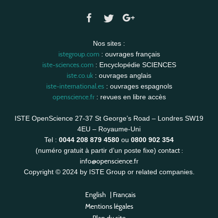
Nos sites :
istegroup.com
: ouvrages français
iste-sciences.com
: Encyclopédie SCIENCES
iste.co.uk
: ouvrages anglais
iste-international.es
: ouvrages espagnols
openscience.fr
: revues en libre accès
ISTE OpenScience 27-37 St George’s Road – Londres SW19
4EU – Royaume-Uni
Tel :
0044 208 879 4580
ou
0800 902 354
contact :
(numéro gratuit à partir d’un poste fixe)
info@openscience.fr
Copyright © 2024 by ISTE Group or related companies.
English
|
Français
Mentions légales