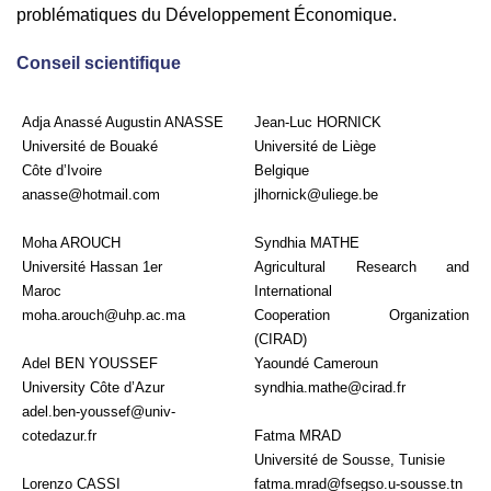
problématiques du Développement Économique.
Conseil scientifique
Adja Anassé Augustin ANASSE
Jean-Luc HORNICK
Université de Bouaké
Université de Liège
Côte d’Ivoire
Belgique
anasse@hotmail.com
jlhornick@uliege.be
Moha AROUCH
Syndhia MATHE
Université Hassan 1er
Agricultural Research and
Maroc
International
moha.arouch@uhp.ac.ma
Cooperation Organization
(CIRAD)
Adel BEN YOUSSEF
Yaoundé Cameroun
University Côte d’Azur
syndhia.mathe@cirad.fr
adel.ben-youssef@univ-
cotedazur.fr
Fatma MRAD
Université de Sousse, Tunisie
Lorenzo CASSI
fatma.mrad@fsegso.u-sousse.tn