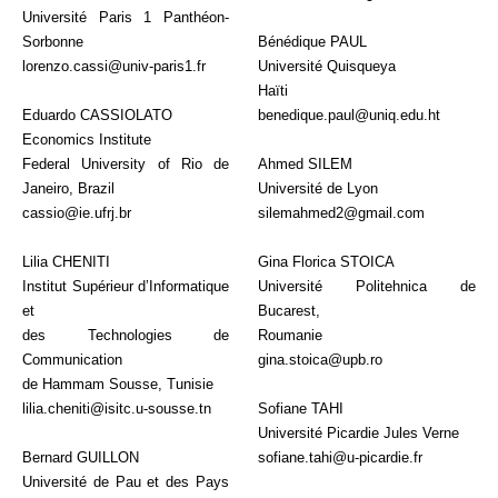
Université Paris 1 Panthéon-
Sorbonne
Bénédique PAUL
lorenzo.cassi@univ-paris1.fr
Université Quisqueya
Haïti
Eduardo CASSIOLATO
benedique.paul@uniq.edu.ht
Economics Institute
Federal University of Rio de
Ahmed SILEM
Janeiro, Brazil
Université de Lyon
cassio@ie.ufrj.br
silemahmed2@gmail.com
Lilia CHENITI
Gina Florica STOICA
Institut Supérieur d’Informatique
Université Politehnica de
et
Bucarest,
des Technologies de
Roumanie
Communication
gina.stoica@upb.ro
de Hammam Sousse, Tunisie
lilia.cheniti@isitc.u-sousse.tn
Sofiane TAHI
Université Picardie Jules Verne
Bernard GUILLON
sofiane.tahi@u-picardie.fr
Université de Pau et des Pays