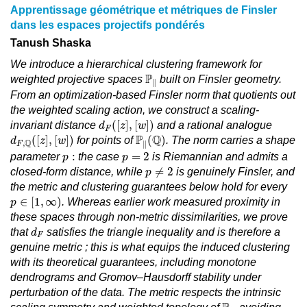
Apprentissage géométrique et métriques de Finsler
dans les espaces projectifs pondérés
Tanush Shaska
We introduce a hierarchical clustering framework for
ℙ
∥
P
weighted projective spaces
built on Finsler geometry.
∥
From an optimization-based Finsler norm that quotients out
the weighted scaling action, we construct a scaling-
d
F
(
[
z
]
,
[
w
]
)
(
[
]
,
[
]
)
invariant distance
and a rational analogue
d
z
w
F
d
F
,
ℚ
(
[
z
]
,
[
w
]
)
ℙ
∥
(
ℚ
)
P
Q
(
[
]
,
[
]
)
(
)
for points of
. The norm carries a shape
d
z
w
Q
,
∥
F
p
=
2
p
:
:
=
2
parameter
the case
is Riemannian and admits a
p
p
p
≠
2
≠
2
closed-form distance, while
is genuinely Finsler, and
p
the metric and clustering guarantees below hold for every
p
∈
[
1
,
∞
)
∈
[
1
,
∞
)
. Whereas earlier work measured proximity in
p
these spaces through non-metric dissimilarities, we prove
d
F
that
satisfies the triangle inequality and is therefore a
d
F
genuine metric ; this is what equips the induced clustering
with its theoretical guarantees, including monotone
dendrograms and Gromov–Hausdorff stability under
perturbation of the data. The metric respects the intrinsic
ℙ
∥