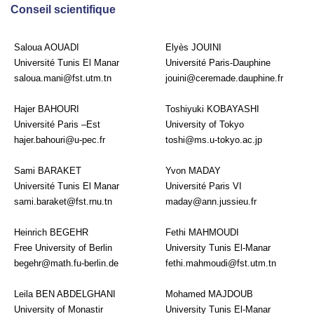
Conseil scientifique
Saloua AOUADI
Elyès JOUINI
Université Tunis El Manar
Université Paris-Dauphine
saloua.mani@fst.utm.tn
jouini@ceremade.dauphine.fr
Hajer BAHOURI
Toshiyuki KOBAYASHI
Université Paris –Est
University of Tokyo
hajer.bahouri@u-pec.fr
toshi@ms.u-tokyo.ac.jp
Sami BARAKET
Yvon MADAY
Université Tunis El Manar
Université Paris VI
sami.baraket@fst.rnu.tn
maday@ann.jussieu.fr
Heinrich BEGEHR
Fethi MAHMOUDI
Free University of Berlin
University Tunis El-Manar
begehr@math.fu-berlin.de
fethi.mahmoudi@fst.utm.tn
Leila BEN ABDELGHANI
Mohamed MAJDOUB
University of Monastir
University Tunis El-Manar