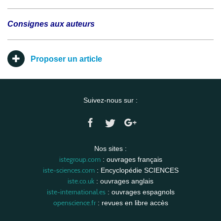
Consignes aux auteurs
Proposer un article
Suivez-nous sur :
Nos sites :
istegroup.com
: ouvrages français
iste-sciences.com
: Encyclopédie SCIENCES
iste.co.uk
: ouvrages anglais
iste-international.es
: ouvrages espagnols
openscience.fr
: revues en libre accès