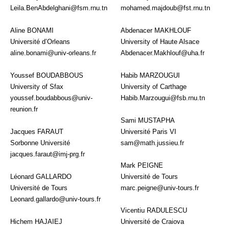
Leila.BenAbdelghani@fsm.rnu.tn
mohamed.majdoub@fst.rnu.tn
Aline BONAMI
Abdenacer MAKHLOUF
Université d’Orleans
University of Haute Alsace
aline.bonami@univ-orleans.fr
Abdenacer.Makhlouf@uha.fr
Youssef BOUDABBOUS
Habib MARZOUGUI
University of Sfax
University of Carthage
youssef.boudabbous@univ-
Habib.Marzougui@fsb.rnu.tn
reunion.fr
Sami MUSTAPHA
Jacques FARAUT
Université Paris VI
Sorbonne Université
sam@math.jussieu.fr
jacques.faraut@imj-prg.fr
Mark PEIGNE
Léonard GALLARDO
Université de Tours
Université de Tours
marc.peigne@univ-tours.fr
Leonard.gallardo@univ-tours.fr
Vicentiu RADULESCU
Hichem HAJAIEJ
Université de Craiova