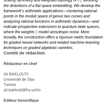
P
scaling symmetry and weighted topology of
, avoiding
∥
the distortions of a flat-space embedding. We develop the
framework’s arithmetic applications—clustering rational
points in the moduli space of genus two curves and
analyzing rational functions in arithmetic dynamics—and
indicate prospective extensions to quantum state spaces,
∥
∥
where the weights
model anisotropic noise. More
broadly, the construction offers a rigorous metric foundation
for graded neural networks and related machine-learning
techniques on graded algebraic varieties.
Comité de rédaction
Rédacteur en chef
Ali BAKLOUTI
Université de Sfax
Tunisie
ali.baklouti@fss.usf.tn
Editeur honorifique