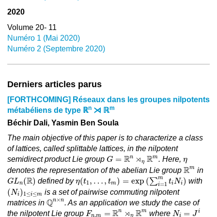
2020
Volume 20- 11
Numéro 1 (Mai 2020)
Numéro 2 (Septembre 2020)
Derniers articles parus
[FORTHCOMING] Réseaux dans les groupes nilpotents
n
m
métabéliens de type ℝ
⋊ ℝ
Béchir Dali, Yasmin Ben Soula
The main objective of this paper is to characterize a class
of lattices, called splittable lattices, in the nilpotent
G
=
R
n
⋊
η
R
m
η
R
⋊
R
n
m
=
semidirect product Lie group
. Here,
G
η
η
R
m
R
m
denotes the representation of the abelian Lie group
in
η
(
t
1
,
…
,
t
m
)
=
exp
(
∑
i
=
1
m
t
i
N
i
)
G
L
n
(
R
)
m
R
(
)
(
,
…
,
)
=
exp
(
∑
)
defined by
with
G
L
η
t
t
t
N
1
n
m
i
i
=
1
i
(
N
i
)
1
≤
i
≤
m
(
)
is a set of pairwise commuting nilpotent
N
1
≤
≤
i
i
m
Q
n
×
n
×
Q
n
n
matrices in
. As an application we study the case of
N
i
=
J
i
F
n
,
m
=
R
n
⋊
η
R
m
R
⋊
R
n
m
i
=
=
the nilpotent Lie group
where
F
N
J
,
n
m
η
i