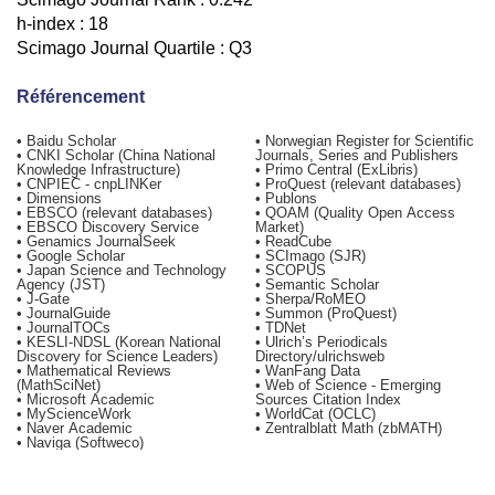
h-index : 18
Scimago Journal Quartile : Q3
Référencement
• Baidu Scholar
• Norwegian Register for Scientific
• CNKI Scholar (China National
Journals, Series and Publishers
Knowledge Infrastructure)
• Primo Central (ExLibris)
• CNPIEC - cnpLINKer
• ProQuest (relevant databases)
• Dimensions
• Publons
• EBSCO (relevant databases)
• QOAM (Quality Open Access
• EBSCO Discovery Service
Market)
• Genamics JournalSeek
• ReadCube
• Google Scholar
• SCImago (SJR)
• Japan Science and Technology
• SCOPUS
Agency (JST)
• Semantic Scholar
• J-Gate
• Sherpa/RoMEO
• JournalGuide
• Summon (ProQuest)
• JournalTOCs
• TDNet
• KESLI-NDSL (Korean National
• Ulrich’s Periodicals
Discovery for Science Leaders)
Directory/ulrichsweb
• Mathematical Reviews
• WanFang Data
(MathSciNet)
• Web of Science - Emerging
• Microsoft Academic
Sources Citation Index
• MyScienceWork
• WorldCat (OCLC)
• Naver Academic
• Zentralblatt Math (zbMATH)
• Naviga (Softweco)