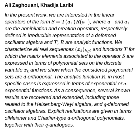
Ali Zaghouani, Khadija Laribi
In the present work, we are interested in the linear
S
=
T
(
a
+
)
R
(
a
−
)
a
−
a
+
=
(
)
(
)
operators of the form
, where
and
S
T
a
R
a
a
a
+
−
−
+
are the annihilation and creation operators, respectively
defined in irreducible representation of a deformed
T
R
oscillator algebra and
,
are analytic functions. We
T
R
(
x
k
)
k
≥
0
T
(
)
characterize all real sequences
and functions
for
x
T
≥
0
k
k
S
which the matrix elements associated to the operator
are
S
expressed in terms of polynomial sets on the discrete
x
k
variable
and we show when the considered polynomial
x
k
d
R
sets are
-orthogonal. The analytic function
, in most
d
R
q
specific cases is expressed in terms of exponential or
-
q
exponential functions. As a consequence, several known
results are recovered and extended, including those
q
related to the Heisenberg-Weyl algebra, and
-deformed
q
oscillator algebras. Explicit realizations are given in terms
d
ofMeixner and Charlier-type
-orthogonal polynomials,
d
q
together with their
-analogues.
q