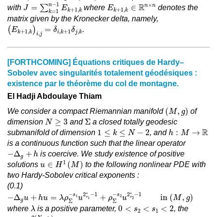
J
=
∑
k
=
1
n
−
1
E
k
+
1
,
k
E
k
+
1
,
k
∈
R
n
×
n
−
1
×
n
R
n
n
=
∑
∈
with
where
denotes the
J
E
E
+
1
,
+
1
,
k
k
k
k
=
1
k
matrix given by the Kronecker delta, namely,
(
E
k
+
1
,
k
)
i
,
j
=
δ
i
,
k
+
1
δ
j
,
k
(
)
=
.
E
δ
δ
+
1
,
,
+
1
,
k
k
i
k
j
k
,
i
j
[FORTHCOMING] Équations critiques de Hardy–
Sobolev avec singularités totalement géodésiques :
existence par le théorème du col de montagne.
El Hadji Abdoulaye Thiam
(
M
,
g
)
(
,
)
We consider a compact Riemannian manifold
of
M
g
Σ
N
≥
3
≥
3
Σ
dimension
and
a closed totally geodesic
N
1
≤
k
≤
N
−
2
h
:
M
→
ℝ
R
1
≤
≤
−
2
:
→
submanifold of dimension
, and
k
N
h
M
is a continuous function such that the linear operator
−
Δ
g
+
h
−
Δ
+
is coercive. We study existence of positive
h
g
u
∈
H
1
(
M
)
1
∈
(
)
solutions
to the following nonlinear PDE with
u
H
M
two Hardy-Sobolev critical exponents :
(0.1)
−
Δ
g
u
+
h
u
=
λ
ρ
Σ
−
s
1
u
2
s
1
∗
−
1
+
ρ
Σ
−
s
2
u
2
s
2
∗
−
1
in
(
M
,
g
)
∗
∗
−
−
2
−
1
2
−
1
s
s
−
Δ
+
=
+
 in 
(
,
)
1
2
u
h
u
λ
ρ
u
ρ
u
M
g
s
s
1
2
g
Σ
Σ
λ
0
<
s
2
<
s
1
<
2
0
<
<
<
2
where
is a positive parameter,
, the
λ
s
s
2
1
2
s
i
∗
:=
2
(
N
−
s
i
)
N
−
2