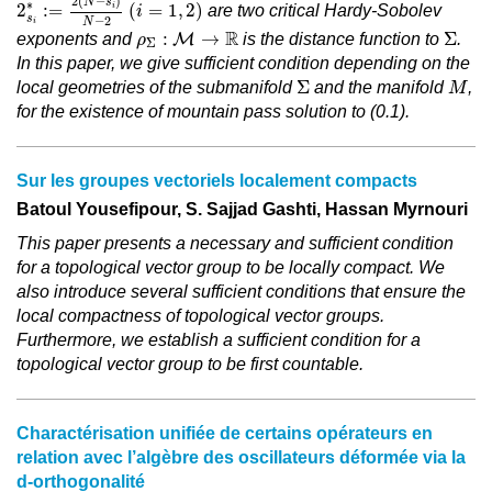
(
i
=
1
,
2
)
2
(
−
)
N
s
∗
2
:
=
(
=
1
,
2
)
i
are two critical Hardy-Sobolev
i
s
−
2
N
i
ρ
Σ
:
M
→
ℝ
Σ
R
:
→
Σ
exponents and
M
is the distance function to
.
ρ
Σ
In this paper, we give sufficient condition depending on the
Σ
M
Σ
local geometries of the submanifold
and the manifold
,
M
for the existence of mountain pass solution to (0.1).
Sur les groupes vectoriels localement compacts
Batoul Yousefipour, S. Sajjad Gashti, Hassan Myrnouri
This paper presents a necessary and sufficient condition
for a topological vector group to be locally compact. We
also introduce several sufficient conditions that ensure the
local compactness of topological vector groups.
Furthermore, we establish a sufficient condition for a
topological vector group to be first countable.
Charactérisation unifiée de certains opérateurs en
relation avec l’algèbre des oscillateurs déformée via la
d-orthogonalité