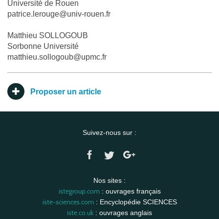
Université de Rouen
patrice.lerouge@univ-rouen.fr
Matthieu SOLLOGOUB
Sorbonne Université
matthieu.sollogoub@upmc.fr
Proposer un article
Suivez-nous sur :
Nos sites :
istegroup.com
: ouvrages français
iste-sciences.com
: Encyclopédie SCIENCES
iste.co.uk
: ouvrages anglais