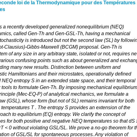
Seconde loi de la Thermodynamique pour des Températures
ves
s a recently developed generalized nonequilibrium (NEQ)
namics, called Gen-Th and Gen-GSL-Th, having a mechanical
tochasticity is introduced but not the second law (SL) by followi
ot-Clausius)-Gibbs-Maxwell (BCGM) proposal. Gen-Th is
em of any size in any arbitrary state, isolated or not, requires n
s various confusing points such as about generalized and exchan
ding many new results. Distinction between uniform and
tic Hamiltonians and their microstates, operationally defined
d NEQ entropy S in an extended state space, and their temporal
w tools to formulate Gen-Th. By imposing mechanical equilibriu
principle (Mec-EQ-P) of analytical mechanics, we formulate a
w (GSL), whose form (but not of SL) remains invariant for both
 temperatures T . The entropy S provides an extension of the
ach to equilibrium (EQ) entropy. We clarify the concept of
s for both positive and negative NEQ temperatures so that dS 
rT < 0 without violating GSL/SL. We prove a no-go theorem for t
olation of GSL/SL for spontaneous processes. Any violation of