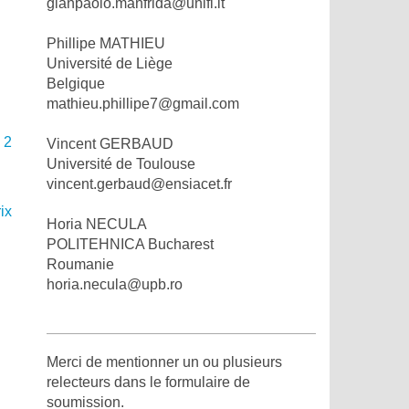
gianpaolo.manfrida@unifi.it
Phillipe MATHIEU
Université de Liège
Belgique
mathieu.phillipe7@gmail.com
 2
Vincent GERBAUD
Université de Toulouse
vincent.gerbaud@ensiacet.fr
ix
Horia NECULA
POLITEHNICA Bucharest
Roumanie
horia.necula@upb.ro
Merci de mentionner un ou plusieurs
relecteurs dans le formulaire de
soumission.