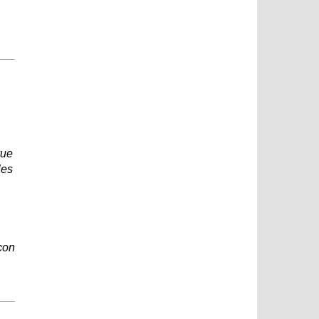
vue
les
çon