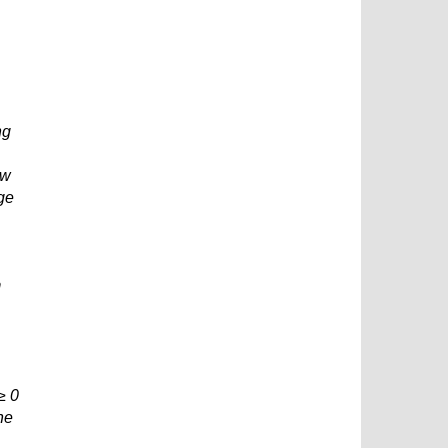
ng
ew
ge
m
≥ 0
he