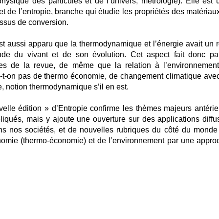
physique des particules et de l’univers, métrologie). Elle est 
et de l’entropie, branche qui étudie les propriétés des matériau
essus de conversion.
est aussi apparu que la thermodynamique et l’énergie avait un r
e du vivant et de son évolution. Cet aspect fait donc par
es de la revue, de même que la relation à l’environnement
e-t-on pas de thermo économie, de changement climatique avec
, notion thermodynamique s’il en est.
elle édition » d’Entropie confirme les thèmes majeurs antérie
iqués, mais y ajoute une ouverture sur des applications diffu
ans nos sociétés, et de nouvelles rubriques du côté du monde
onomie (thermo-économie) et de l’environnement par une appro