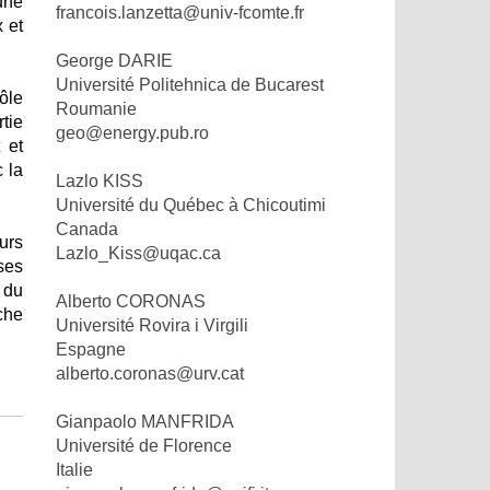
une
francois.lanzetta@univ-fcomte.fr
x et
George DARIE
Université Politehnica de Bucarest
ôle
Roumanie
tie
geo@energy.pub.ro
 et
 la
Lazlo KISS
Université du Québec à Chicoutimi
Canada
urs
Lazlo_Kiss@uqac.ca
ses
 du
Alberto CORONAS
che
Université Rovira i Virgili
Espagne
alberto.coronas@urv.cat
Gianpaolo MANFRIDA
Université de Florence
Italie