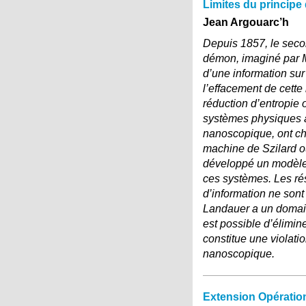
Limites du princip
Jean Argouarc’h
Depuis 1857, le seco
démon, imaginé par Ma
d’une information su
l’effacement de cette
réduction d’entropie
systèmes physiques à 
nanoscopique, ont che
machine de Szilard o
développé un modèle 
ces systèmes. Les rés
d’information ne sont
Landauer a un domaine
est possible d’élimin
constitue une violati
nanoscopique.
Extension Opération