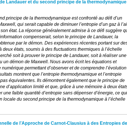
e de Landauer et du second principe de la thermodynamique
nd principe de la thermodynamique est confronté au défi d’un
xwell, qui serait capable de diminuer l’entropie d’un gaz à l’a
r son état. La réponse généralement admise à ce défi suggère q
 information compenserait, selon le principe de Landauer, la
 obtenue par le démon. Des expériences récentes portant sur de
deux états, soumis à des fluctuations thermiques à l’échelle
rché soit à prouver le principe de Landauer, soit à réaliser une
u un démon de Maxwell. Nous avons écrit les équations et
numérique permettant d’observer et de comprendre l’évolution
ultats montrent que l’entropie thermodynamique et l’entropie
 pas équivalentes. Ils démontrent également que le principe de
 d’application limité et que, grâce à une mémoire à deux états,
er une faible quantité d’entropie sans dépenser d’énergie, ce qu
on locale du second principe de la thermodynamique à l’échelle
nelle de l’Approche de Carnot-Clausius à des Entropies d