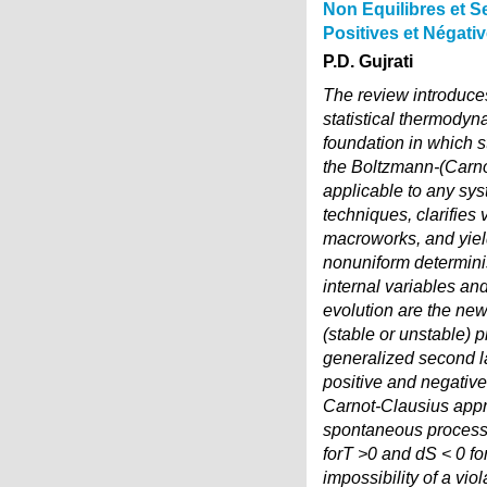
Non Equilibres et 
Positives et Négati
P.D. Gujrati
The review introduce
statistical thermody
foundation in which s
the Boltzmann-(Carn
applicable to any syst
techniques, clarifie
macroworks, and yiel
nonuniform determinis
internal variables an
evolution are the ne
(stable or unstable) 
generalized second la
positive and negative
Carnot-Clausius appro
spontaneous processe
forT >0 and dS < 0 fo
impossibility of a vi