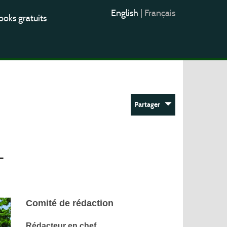
English
|
Français
oks gratuits
Partager
–
Comité de rédaction
Rédacteur en chef