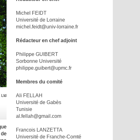
Michel FEIDT
Université de Lorraine
michel.feidt@univ-lorraine.fr
Rédacteur en chef adjoint
Philippe GUIBERT
Sorbonne Université
philippe.guibert@upmc.fr
Membres du comité
Ali FELLAH
 Ltd
Université de Gabès
Tunisie
al.fellah@gmail.com
que
Francois LANZETTA
 de
Université de Franche-Comté