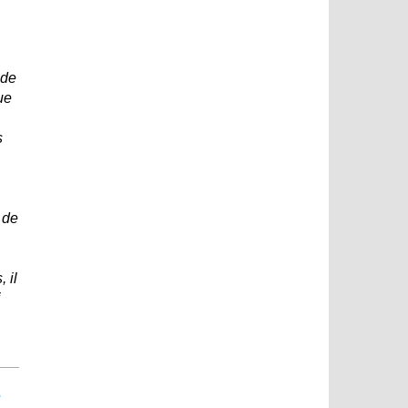
ide
ue
s
 de
 il
i
e