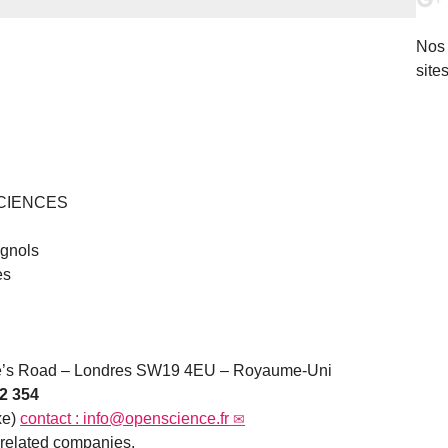
Nos
sites
SCIENCES
gnols
ès
e’s Road – Londres SW19 4EU – Royaume-Uni
2 354
xe)
contact :
info@openscience.fr
related companies.