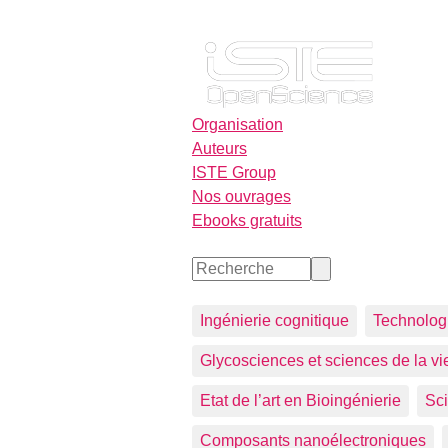
Organisation
Auteurs
ISTE Group
Nos ouvrages
Ebooks gratuits
Ingénierie cognitique
Technologi
Glycosciences et sciences de la vi
Etat de l’art en Bioingénierie
Sci
Composants nanoélectroniques