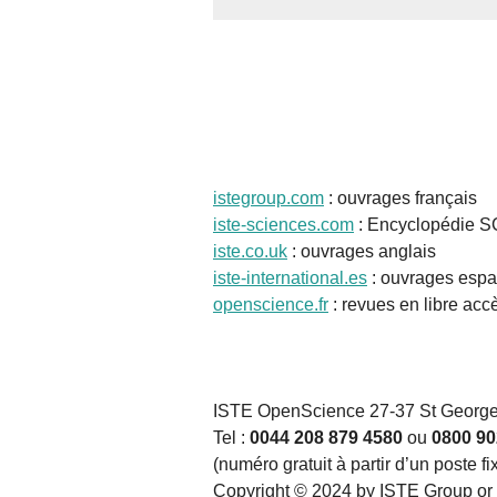
istegroup.com
: ouvrages français
iste-sciences.com
: Encyclopédie 
iste.co.uk
: ouvrages anglais
iste-international.es
: ouvrages espa
openscience.fr
: revues en libre acc
ISTE OpenScience 27-37 St Georg
Tel :
0044 208 879 4580
ou
0800 90
(numéro gratuit à partir d’un poste fi
Copyright © 2024 by ISTE Group or 