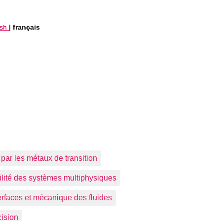
ish
ish
|
|
français
français
par les métaux de transition
abilité des systèmes multiphysiques
faces et mécanique des fluides
ision