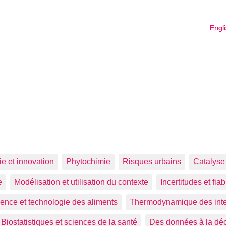
Engl
Engl
e et innovation
Phytochimie
Risques urbains
Catalyse 
e
Modélisation et utilisation du contexte
Incertitudes et fi
ence et technologie des aliments
Thermodynamique des inter
Biostatistiques et sciences de la santé
Des données à la déc