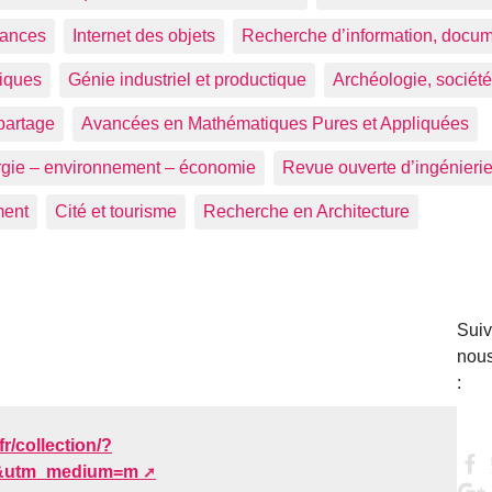
sances
Internet des objets
Recherche d’information, docu
iques
Génie industriel et productique
Archéologie, sociét
partage
Avancées en Mathématiques Pures et Appliquées
rgie – environnement – économie
Revue ouverte d’ingénierie
ment
Cité et tourisme
Recherche en Architecture
Suiv
nous
:
r/collection/?
e&utm_medium=m