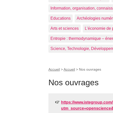
Information, organisation, connais
Educations
Archéologies numér
Arts et sciences
L’économie de 
Entropie : thermodynamique – éne
Science, Technologie, Développe
Accueil
>
Accueil
>
Nos ouvrages
Nos ouvrages
https://www.istegroup.com/f
utm_source=openscienc