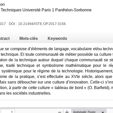
çon
s Techniques Université Paris 1 Panthéon-Sorbonne
 2017 DOI :
10.21494/ISTE.OP.2017.0156
tract
Mots-clés
Keywords
que se compose d’éléments de langage, vocabulaire et/ou technol
 technique. Et toute communauté de métier possède sa culture te
ation de la technique autour duquel chaque communauté se stru
ue, traité technique et symbolisme mathématique pour le ré
e systémique pour le régime de la technologie. Historiquement, 
ime de la pratique, s’est effectuée au XVIe siècle, alors qu
ais sans déboucher sur une culture d’innovation. Celle-ci s’ins
ion, à partir de cette culture « tableau de bord » (O. Barfield),
ans les sociétés industrielles.