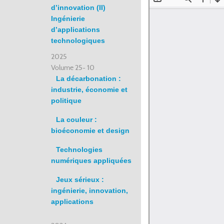
d’innovation (II)
Ingénierie
d’applications
technologiques
2025
Volume 25- 10
La décarbonation :
industrie, économie et
politique
La couleur :
bioéconomie et design
Technologies
numériques appliquées
Jeux sérieux :
ingénierie, innovation,
applications