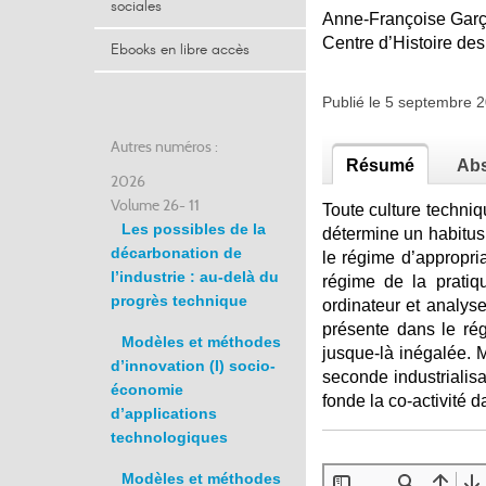
sociales
Anne-Françoise Gar
Centre d’Histoire de
Ebooks en libre accès
Publié le 5 septembre
Autres numéros :
Résumé
Abs
2026
Volume 26- 11
Toute culture techni
Les possibles de la
détermine un habitus
décarbonation de
le régime d’appropri
l’industrie : au-delà du
régime de la pratiq
progrès technique
ordinateur et analys
présente dans le rég
Modèles et méthodes
jusque-là inégalée. M
d’innovation (I) socio-
seconde industrialisat
économie
fonde la co-activité d
d’applications
technologiques
Modèles et méthodes