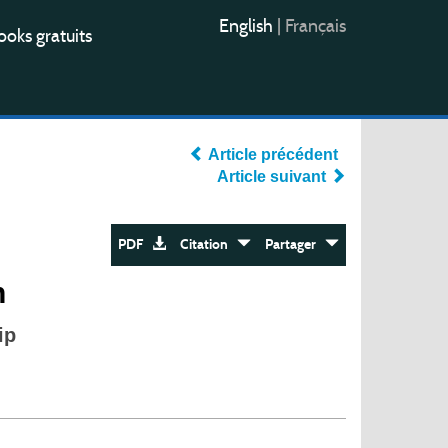
English
|
Français
oks gratuits
Article précédent
Article suivant
PDF
Citation
Partager
n
ip