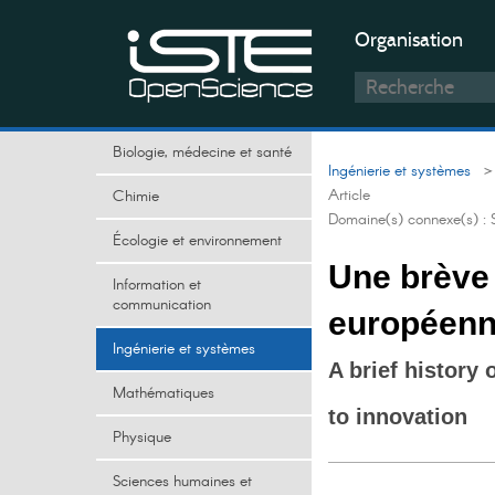
Organisation
Biologie, médecine et santé
Ingénierie et systèmes
> 
Article
Chimie
Domaine(s) connexe(s) :
Écologie et environnement
Une brève 
Information et
communication
européenne
Ingénierie et systèmes
A brief history 
Mathématiques
to innovation
Physique
Sciences humaines et