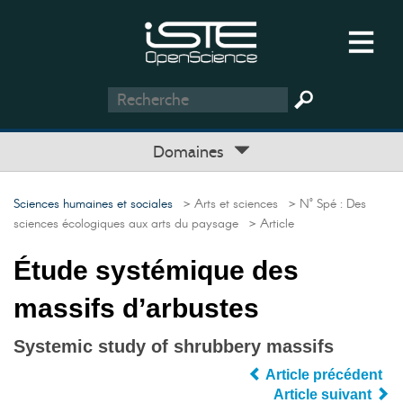
Domaines
Sciences humaines et sociales
> Arts et sciences
> N° Spé : Des
sciences écologiques aux arts du paysage
> Article
Étude systémique des
massifs d’arbustes
Systemic study of shrubbery massifs
Article précédent
Article suivant