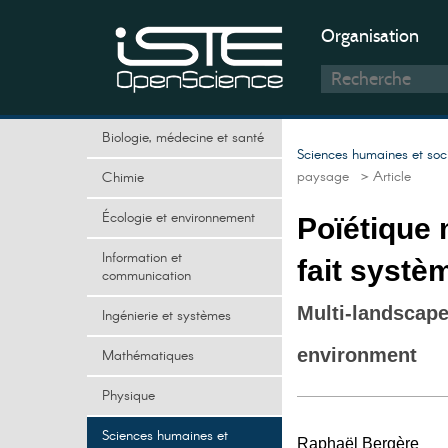
Organisation
Biologie, médecine et santé
Sciences humaines et soc
paysage
> Article
Chimie
Écologie et environnement
Poïétique 
Information et
fait syst
communication
Multi-landscape
Ingénierie et systèmes
environment
Mathématiques
Physique
Sciences humaines et
Raphaël Bergère