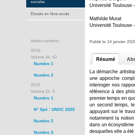
sociales
Université Toulouse 
Ebooks en libre accès
Mathilde Murat
Université Toulouse 
Autres numéros :
Publié le 14 janvier 2
2026
Volume 26- 10
Résumé
Abs
Numéro 1
La démarche artistiq
Numéro 2
une approche complex
2025
interroger nos rappo
Volume 25- 9
référence à des phil
Numéro 1
premier temps en quo
un second temps, le 
N° Spé : UNOC 2025
appuyant sur le trava
notamment la notion
Numéro 2
dans un écosystème ar
desquelles elle a été
Numéro 3