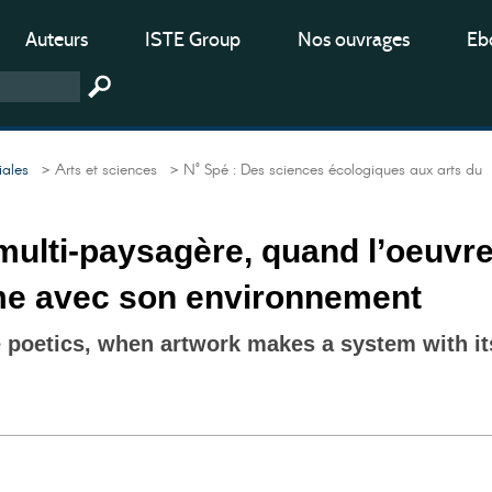
Auteurs
ISTE Group
Nos ouvrages
Ebo
iales
> Arts et sciences
> N° Spé : Des sciences écologiques aux arts du
multi-paysagère, quand l’oeuvr
ème avec son environnement
 poetics, when artwork makes a system with it