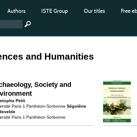
Authors
ISTE Group
Our titles
Free e
iences and Humanities
chaeology, Society and
vironment
stophe Petit
ersité Paris 1 Panthéon-Sorbonne
Ségolène
develde
ersité Paris 1 Panthéon-Sorbonne