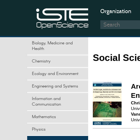
Organization
Biology, Medicine and
Health
Social Sc
Chemistry
Ecology and Environment
Ar
Engineering and Systems
En
Information and
Chri
Communication
Univ
Van
Mathematics
Univ
Physics