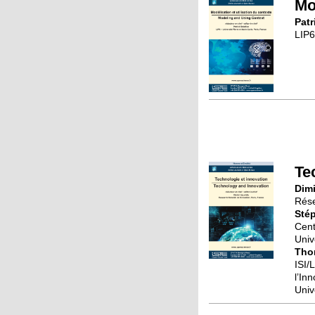
Mo
Patr
LIP6
Te
Dimi
Rése
Sté
Cent
Univ
Tho
ISI/
l’In
Univ