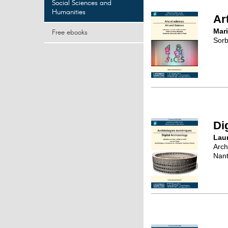
Social Sciences and
Humanities
Ar
Mari
Free ebooks
Sorb
Di
Lau
Arch
Nant