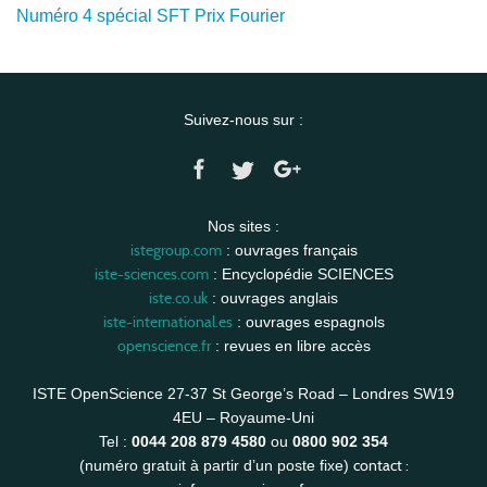
Numéro 4 spécial SFT Prix Fourier
Suivez-nous sur :
Nos sites :
istegroup.com
: ouvrages français
iste-sciences.com
: Encyclopédie SCIENCES
iste.co.uk
: ouvrages anglais
iste-international.es
: ouvrages espagnols
openscience.fr
: revues en libre accès
ISTE OpenScience 27-37 St George’s Road – Londres SW19
4EU – Royaume-Uni
Tel :
0044 208 879 4580
ou
0800 902 354
contact :
(numéro gratuit à partir d’un poste fixe)