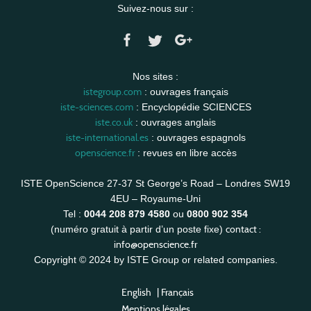
Suivez-nous sur :
Nos sites :
istegroup.com
: ouvrages français
iste-sciences.com
: Encyclopédie SCIENCES
iste.co.uk
: ouvrages anglais
iste-international.es
: ouvrages espagnols
openscience.fr
: revues en libre accès
ISTE OpenScience 27-37 St George’s Road – Londres SW19
4EU – Royaume-Uni
Tel :
0044 208 879 4580
ou
0800 902 354
contact :
(numéro gratuit à partir d’un poste fixe)
info@openscience.fr
Copyright © 2024 by ISTE Group or related companies.
English
|
Français
Mentions légales