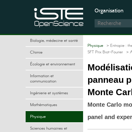
Organisation
Biologie, médecine et santé
Physique
> Entropie : t
SFT Prix Biot-Fourier
> Ar
Chimie
Écologie et environnement
Modélisati
Information et
panneau p
communication
Monte Carl
Ingénierie et systèmes
Monte Carlo mod
Mathématiques
Physique
panel and exper
Sciences humaines et