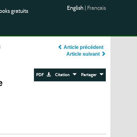
English
|
Français
oks gratuits
l
Article précédent
Article suivant
PDF
Citation
Partager
e