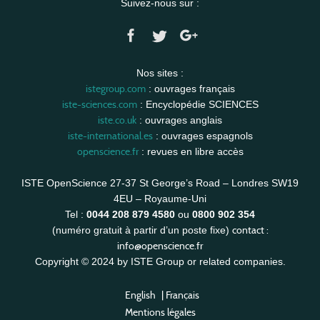
Suivez-nous sur :
Nos sites :
istegroup.com
: ouvrages français
iste-sciences.com
: Encyclopédie SCIENCES
iste.co.uk
: ouvrages anglais
iste-international.es
: ouvrages espagnols
openscience.fr
: revues en libre accès
ISTE OpenScience 27-37 St George’s Road – Londres SW19
4EU – Royaume-Uni
Tel :
0044 208 879 4580
ou
0800 902 354
contact :
(numéro gratuit à partir d’un poste fixe)
info@openscience.fr
Copyright © 2024 by ISTE Group or related companies.
English
|
Français
Mentions légales