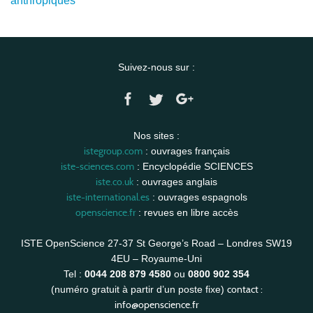
anthropiques
Suivez-nous sur :
Nos sites :
istegroup.com
: ouvrages français
iste-sciences.com
: Encyclopédie SCIENCES
iste.co.uk
: ouvrages anglais
iste-international.es
: ouvrages espagnols
openscience.fr
: revues en libre accès
ISTE OpenScience 27-37 St George’s Road – Londres SW19
4EU – Royaume-Uni
Tel :
0044 208 879 4580
ou
0800 902 354
contact :
(numéro gratuit à partir d’un poste fixe)
info@openscience.fr