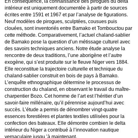
En conséquence, la connaissance des pirogues du delta
intérieur est uniquement documentée à partir de sources
écrites entre 1591 et 1967 et par l’analyse de figurations.
Neuf modèles de pirogues, sculptées, cousues puis
clouées, sont inventoriés entre Bamako et Tombouctou par
cette méthode. Comparativement, l’actuel chaland-sablier
de Bamako pose la question d’un métissage culturel avec
des savoirs techniques anciens. Notre étude analyse la
rencontre de deux traditions, l’une aborigène et l’autre
exogène, qui s’est produite sur le fleuve Niger vers 1884.
Elle reconstitue la trajectoire culturelle et technique du
chaland-sablier construit en bois de pays à Bamako.
L’enquête ethnographique détermine le processus de
construction du chaland, en observant le travail du maître-
charpentier Bozo. Cet homme de l’art est l’héritier d’un
savoir-faire millénaire, qu’il pérennise aujourd’hui avec
succès. L’étude a permis de dénombrer vingt-quatre
essences forestières et plantes textiles utilisées pour la
confection des bateaux. Elle démontre combien le delta
intérieur du Niger a contribué à l’innovation nautique
vernaculaire jusqu ’à maintenant.