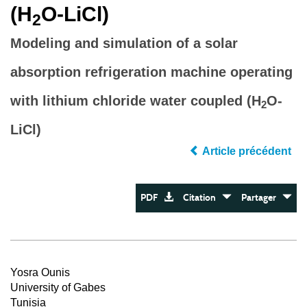
(H
O-LiCl)
2
Modeling and simulation of a solar
absorption refrigeration machine operating
with lithium chloride water coupled (H
O-
2
LiCl)
Article précédent
PDF
Citation
Partager
Yosra Ounis
University of Gabes
Tunisia