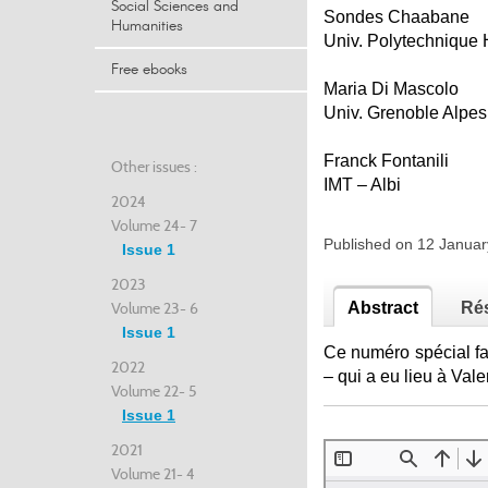
Social Sciences and
Sondes Chaabane
Humanities
Univ. Polytechnique
Free ebooks
Maria Di Mascolo
Univ. Grenoble Alpes
Franck Fontanili
Other issues :
IMT – Albi
2024
Volume 24- 7
Published on 12 Janua
Issue 1
2023
Volume 23- 6
Abstract
Ré
Issue 1
Ce numéro spécial fa
2022
– qui a eu lieu à Val
Volume 22- 5
Issue 1
2021
Volume 21- 4