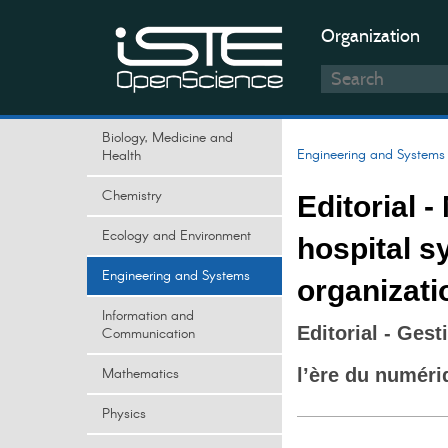
Organization
Biology, Medicine and
Engineering and Systems
Health
Chemistry
Editorial 
Ecology and Environment
hospital s
Engineering and Systems
organizati
Information and
Editorial - Gest
Communication
Mathematics
l’ère du numéri
Physics