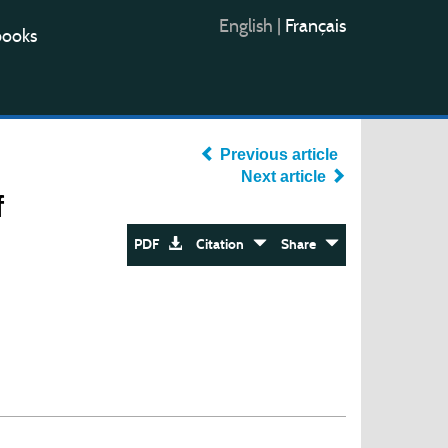
English
|
Français
books
Previous article
Next article
f
PDF
Citation
Share