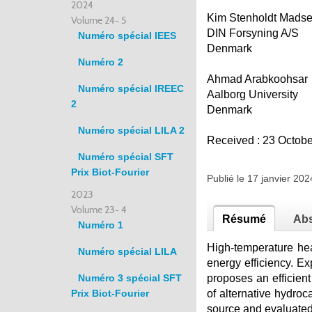
2024
Kim Stenholdt Mads
Volume 24- 5
DIN Forsyning A/S
Numéro spécial IEES
Denmark
Numéro 2
Ahmad Arabkoohsar
Numéro spécial IREEC
Aalborg University
2
Denmark
Numéro spécial LILA 2
Received : 23 Octob
Numéro spécial SFT
Prix Biot-Fourier
Publié le 17 janvier 2
2023
Volume 23- 4
Résumé
Abs
Numéro 1
High-temperature hea
Numéro spécial LILA
energy efficiency. Ex
Numéro 3 spécial SFT
proposes an efficie
Prix Biot-Fourier
of alternative hydroc
source and evaluated 