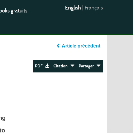
English
|
Français
oks gratuits
Article précédent
PDF
Citation
Partager
ng
to