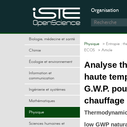
Organisation
Biologie, médecine et santé
Physique
> Entropie : t
ECOS
> Article
Chimie
Écologie et environnement
Analyse t
Information et
haute temp
communication
G.W.P. pou
Ingénierie et systèmes
chauffage 
Mathématiques
Physique
Thermodynamic 
Sciences humaines et
low GWP natural