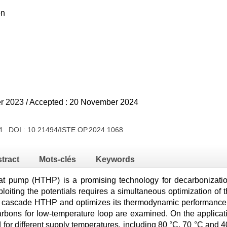
en
er 2023 / Accepted : 20 November 2024
024 DOI :
10.21494/ISTE.OP.2024.1068
tract
Mots-clés
Keywords
t pump (HTHP) is a promising technology for decarbonization
ploiting the potentials requires a simultaneous optimization of 
nt cascade HTHP and optimizes its thermodynamic performance.
arbons for low-temperature loop are examined. On the applicatio
for different supply temperatures, including 80 °C, 70 °C and 4