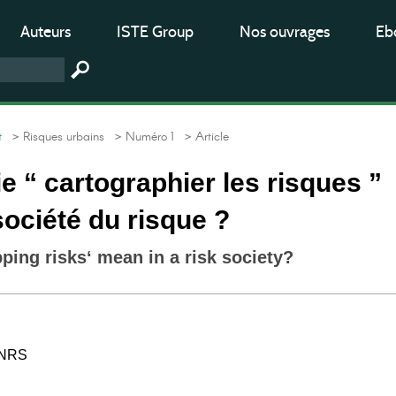
Auteurs
ISTE Group
Nos ouvrages
Ebo
t
> Risques urbains
> Numéro 1
> Article
ie “ cartographier les risques ”
ociété du risque ?
ing risks‘ mean in a risk society?
CNRS