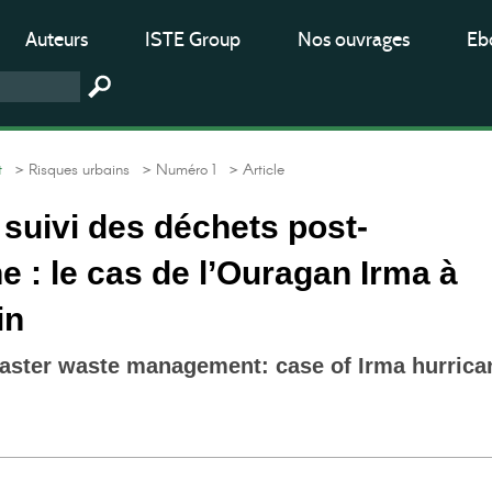
Auteurs
ISTE Group
Nos ouvrages
Ebo
t
> Risques urbains
> Numéro 1
> Article
e suivi des déchets post-
e : le cas de l’Ouragan Irma à
in
isaster waste management: case of Irma hurrica