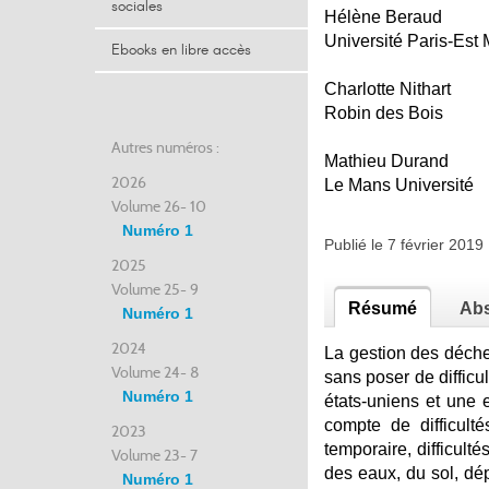
sociales
Hélène Beraud
Université Paris-Est 
Ebooks en libre accès
Charlotte Nithart
Robin des Bois
Autres numéros :
Mathieu Durand
2026
Le Mans Université
Volume 26- 10
Numéro 1
Publié le 7 février 201
2025
Volume 25- 9
Résumé
Abs
Numéro 1
2024
La gestion des déche
Volume 24- 8
sans poser de difficul
Numéro 1
états-uniens et une 
compte de difficult
2023
temporaire, difficult
Volume 23- 7
des eaux, du sol, dé
Numéro 1