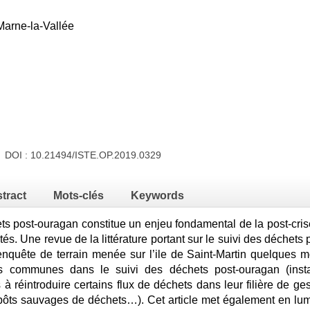
Marne-la-Vallée
9 DOI :
10.21494/ISTE.OP.2019.0329
tract
Mots-clés
Keywords
ts post-ouragan constitue un enjeu fondamental de la post-crise
tés. Une revue de la littérature portant sur le suivi des déchets 
enquête de terrain menée sur l’ile de Saint-Martin quelques 
és communes dans le suivi des déchets post-ouragan (insta
és à réintroduire certains flux de déchets dans leur filière de g
pôts sauvages de déchets…). Cet article met également en lumi