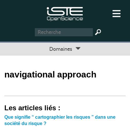
Domaines
navigational approach
Les articles liés :
Que signifie “ cartographier les risques ” dans une
société du risque ?