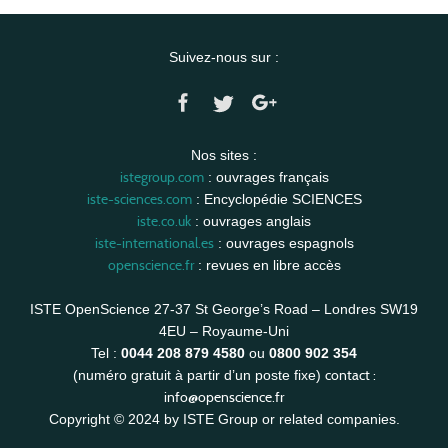
Suivez-nous sur :
Nos sites :
istegroup.com
: ouvrages français
iste-sciences.com
: Encyclopédie SCIENCES
iste.co.uk
: ouvrages anglais
iste-international.es
: ouvrages espagnols
openscience.fr
: revues en libre accès
ISTE OpenScience 27-37 St George’s Road – Londres SW19
4EU – Royaume-Uni
Tel :
0044 208 879 4580
ou
0800 902 354
contact :
(numéro gratuit à partir d’un poste fixe)
info@openscience.fr
Copyright © 2024 by ISTE Group or related companies.