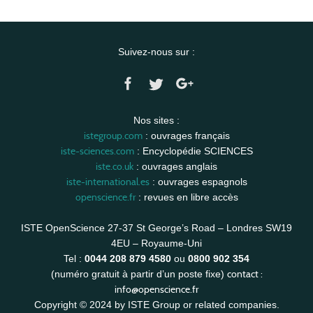
Suivez-nous sur :
Nos sites :
istegroup.com
: ouvrages français
iste-sciences.com
: Encyclopédie SCIENCES
iste.co.uk
: ouvrages anglais
iste-international.es
: ouvrages espagnols
openscience.fr
: revues en libre accès
ISTE OpenScience 27-37 St George’s Road – Londres SW19
4EU – Royaume-Uni
Tel :
0044 208 879 4580
ou
0800 902 354
contact :
(numéro gratuit à partir d’un poste fixe)
info@openscience.fr
Copyright © 2024 by ISTE Group or related companies.