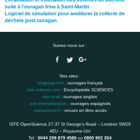
suite à l’ouragan Irma à Saint-Martin
Logiciel de simulation pour améliorer la collecte de
déchets post ouragan
Suivez-nous sur :
Nos sites :
istegroup.com
: ouvrages français
iste-sciences.com
: Encyclopédie SCIENCES
iste.co.uk
: ouvrages anglais
iste-international.es
: ouvrages espagnols
openscience.fr
: revues en libre accès
ISTE OpenScience 27-37 St George’s Road – Londres SW19
4EU – Royaume-Uni
Tel :
0044 208 879 4580
ou
0800 902 354