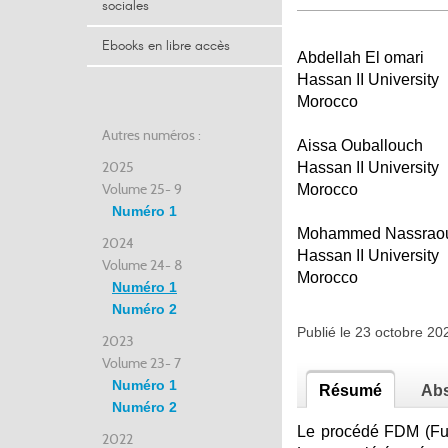
sociales
Ebooks en libre accès
Abdellah El omari
Hassan II University
Morocco
Autres numéros :
Aissa Ouballouch
2025
Hassan II University
Volume 25- 9
Morocco
Numéro 1
Mohammed Nassrao
2024
Hassan II University
Volume 24- 8
Morocco
Numéro 1
Numéro 2
Publié le 23 octobre 2
2023
Volume 23- 7
Numéro 1
Résumé
Abs
Numéro 2
Le procédé FDM (Fuse
2022