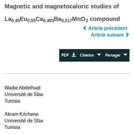
Magnetic and magnetocaloric studies of
La
Eu
Ca
Ba
MnO
compound
0,45
0,05
0,483
0,017
3
Article précédent
Article suivant
PDF
Citation
Partager
Wadie Abdelhadi
Université de Sfax
Tunisia
Akram Krichene
Université de Sfax
Tunisia