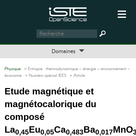
Domaines
Physique
> Entropie : thermodynamique – énergie – environnement –
économie
> Numéro spécial IEES
> Article
Etude magnétique et
magnétocalorique du
composé
La
Eu
Ca
Ba
MnO
0,45
0,05
0,483
0,017