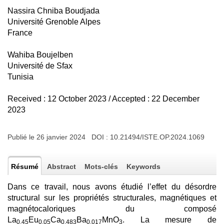
Nassira Chniba Boudjada
Université Grenoble Alpes
France
Wahiba Boujelben
Université de Sfax
Tunisia
Received : 12 October 2023 / Accepted : 22 December
2023
Publié le 26 janvier 2024 DOI :
10.21494/ISTE.OP.2024.1069
Résumé
Abstract
Mots-clés
Keywords
Dans ce travail, nous avons étudié l’effet du désordre
structural sur les propriétés structurales, magnétiques et
magnétocaloriques du composé
La
Eu
Ca
Ba
MnO
. La mesure de
0,45
0,05
0,483
0,017
3