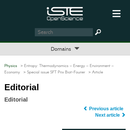
Domains
Physics
> Entropy: Thermodynamics – Energy – Environment –
Economy
> Special issue SFT Prix Biot-Fourier
> Article
Editorial
Editorial
Previous article
Next article