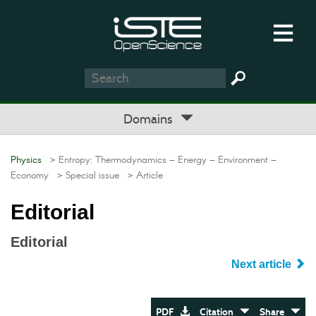
Domains
Physics
> Entropy: Thermodynamics – Energy – Environment –
Economy
> Special issue
> Article
Editorial
Editorial
Next article
PDF
Citation
Share