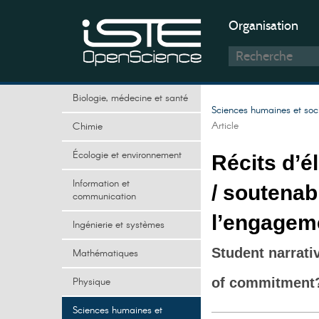
Organisation
Biologie, médecine et santé
Sciences humaines et soc
Article
Chimie
Écologie et environnement
Récits d’é
Information et
/ soutenab
communication
l’engagem
Ingénierie et systèmes
Student narrati
Mathématiques
Physique
of commitment
Sciences humaines et