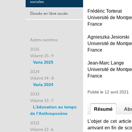
sociales
Frédéric Torterat
Ebooks en libre accès
Université de Montpel
France
Agnieszka Jesiorski
Autres numéros :
Université de Montpel
2025
France
Volume 25- 9
Varia 2025
Jean-Marc Lange
Université de Montpel
2024
France
Volume 24- 8
Varia 2024
Publié le 12 avril 2021
2023
Volume 23- 7
L’éducation au temps
Résumé
Abs
de l’Anthropocène
L’objet de cet articl
2022
arrivant en fin de sc
Volume 22- 6