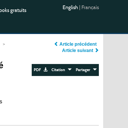
English
|
Français
oks gratuits
>
Article précédent
Article suivant
é
PDF
Citation
Partager
s