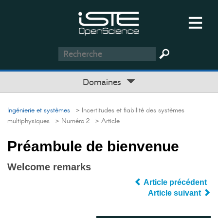
Domaines
Ingénierie et systèmes
> Incertitudes et fiabilité des systèmes
multiphysiques
> Numéro 2
> Article
Préambule de bienvenue
Welcome remarks
Article précédent
Article suivant