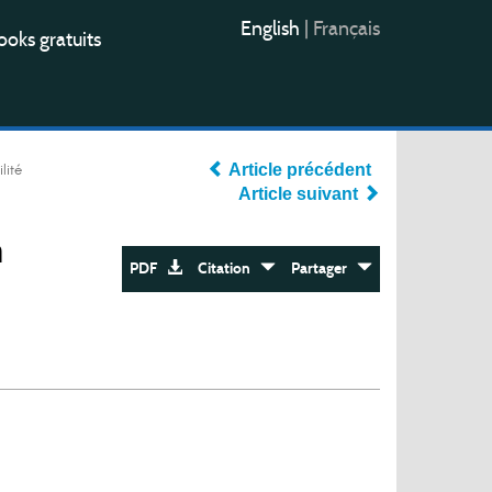
English
|
Français
oks gratuits
lité
Article précédent
Article suivant
n
PDF
Citation
Partager