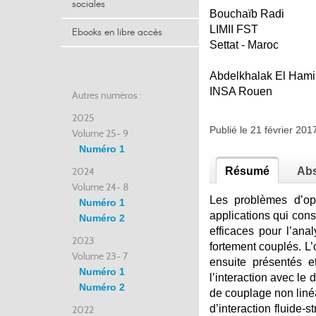
sociales
Bouchaïb Radi
LIMII FST
Ebooks en libre accès
Settat - Maroc
Abdelkhalak El Hami
INSA Rouen
Autres numéros :
2025
Publié le 21 février 20
Volume 25- 9
Numéro 1
2024
Résumé
Abs
Volume 24- 8
Les problèmes d’op
Numéro 1
applications qui cons
Numéro 2
efficaces pour l’ana
2023
fortement couplés. L’
Volume 23- 7
ensuite présentés e
Numéro 1
l’interaction avec le
Numéro 2
de couplage non liné
d’interaction fluide
2022