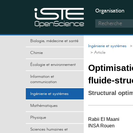
Organisation
Biologie, médecine et santé
Ingénierie et systèmes
> I
> Article
Chimie
Écologie et environnement
Optimisati
Information et
fluide-str
communication
Structural optim
Ingénierie et systèmes
Mathématiques
Physique
Rabii El Maani
INSA Rouen
Sciences humaines et