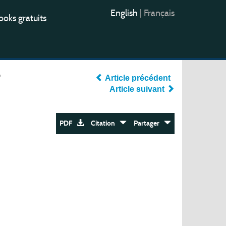
English
|
Français
oks gratuits
°
Article précédent
Article suivant
PDF
Citation
Partager