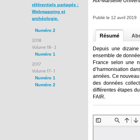
Aix-Marseille Unive
référentiels partagés :
Webmapping et
Publié le 12 avril 2019
archéologie.
Numéro 2
Résumé
Abs
2018
Volume 18- 2
Depuis une dizaine 
Numéro 1
ensemble de données d
France selon une no
2017
d’harmonisation dan
Volume 17- 1
années. Ce nouveau 
Numéro 1
des données collect
Numéro 2
différentes étapes du
FAIR.