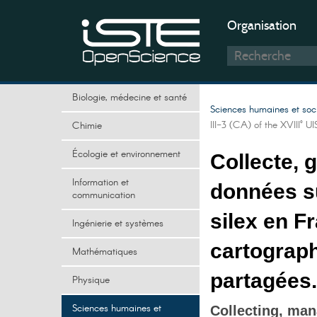
Organisation
Biologie, médecine et santé
Sciences humaines et soc
III-3 (CA) of the XVIII° U
Chimie
Écologie et environnement
Collecte, 
Information et
données su
communication
silex en F
Ingénierie et systèmes
cartograph
Mathématiques
partagées.
Physique
Sciences humaines et
Collecting, man