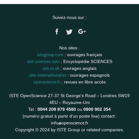
Suivez-nous sur :
Nos sites :
istegroup.com
: ouvrages français
iste-sciences.com
: Encyclopédie SCIENCES
iste.co.uk
: ouvrages anglais
iste-international.es
: ouvrages espagnols
openscience.fr
: revues en libre accès
ISTE OpenScience 27-37 St George’s Road – Londres SW19
4EU – Royaume-Uni
Tel :
0044 208 879 4580
ou
0800 902 354
contact :
(numéro gratuit à partir d’un poste fixe)
info@openscience.fr
Copyright © 2024 by ISTE Group or related companies.