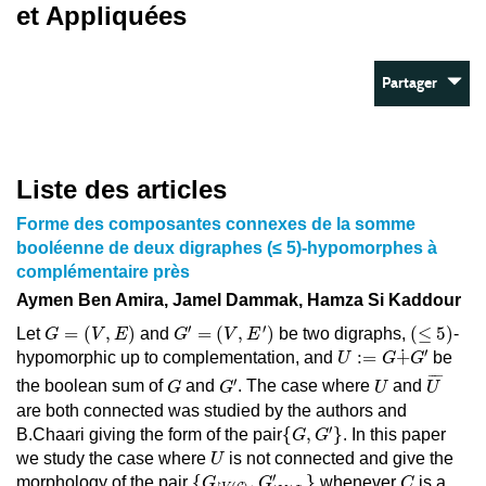
et Appliquées
Partager
Liste des articles
Forme des composantes connexes de la somme
booléenne de deux digraphes (≤ 5)-hypomorphes à
complémentaire près
Aymen Ben Amira, Jamel Dammak, Hamza Si Kaddour
G
′
=
(
V
,
E
′
)
G
=
(
V
,
E
)
(
≤
5
)
′
′
=
(
,
)
=
(
,
)
(
≤
5
)
Let
and
be two digraphs,
-
G
V
E
G
V
E
U
:=
G
+
˙
G
′
′
˙
:
=
+
hypomorphic up to complementation, and
be
U
G
G
U
¯
G
′
G
U
¯
¯¯
¯
′
the boolean sum of
and
. The case where
and
G
G
U
U
are both connected was studied by the authors and
{
G
,
G
′
}
′
{
,
}
B.Chaari giving the form of the pair
. In this paper
G
G
U
we study the case where
is not connected and give the
U
{
G
↾
V
(
C
)
,
G
↾
V
(
C
)
′
}
C
′
{
,
}
morphology of the pair
whenever
is a
G
G
C